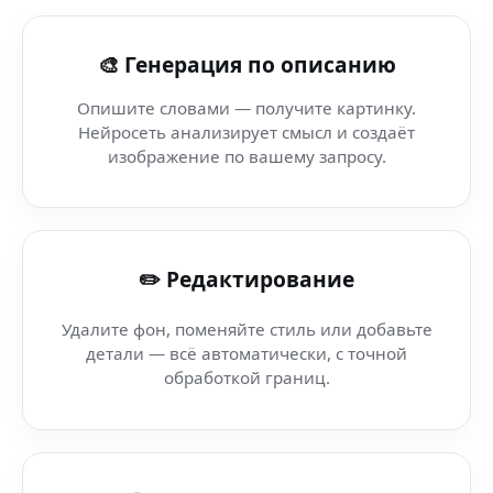
AI Anime Инструменты — Paint AI — мгновенно через 
🎨 Генерация по описанию
AI Фото Инструменты Онлайн (бот изображений) — Na
Опишите словами — получите картинку.
Нейросеть анализирует смысл и создаёт
AI cinematic light (фотолаборатория) — мощь искусст
изображение по вашему запросу.
AI Улучшение Артов — Nano Banana Studio — создава
✏️ Редактирование
AI Улучшение Арта — Nano Banana — платформа Nano
Удалите фон, поменяйте стиль или добавьте
AI Арт Бот (Nano Banana Web) — AI-редактор Nano Ban
детали — всё автоматически, с точной
обработкой границ.
Стикеры (AI-редактор в браузере) — AI генератор для
AI 3D Генератор (текстовый редактор) — мгновенный 