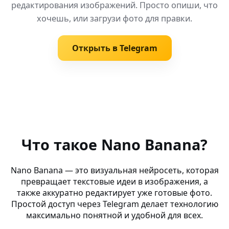
редактирования изображений. Просто опиши, что
хочешь, или загрузи фото для правки.
Открыть в Telegram
Похожие запросы
AI для бизнеса (Huawei Watch) в в вашей сети — без р
Что такое Nano Banana?
AI реализм — Facebook — Nano Banana AI: визуалы бу
Nano Banana — это визуальная нейросеть, которая
превращает текстовые идеи в изображения, а
AI ocean art — Artsmart AI — редактируй и создавай че
также аккуратно редактирует уже готовые фото.
Простой доступ через Telegram делает технологию
AI Фото Редактор Русский (Opera Mini) — генерация ар
максимально понятной и удобной для всех.