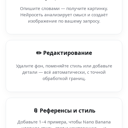
Art Style Generator — Nano Banana AI Лаборатория — 
Опишите словами — получите картинку.
Нейросеть анализирует смысл и создаёт
AI Anime Инструменты — Paint AI — мгновенно через 
изображение по вашему запросу.
AI Фото Инструменты Онлайн (бот изображений) — Na
✏️ Редактирование
AI city art — AI редактор — AI-инструмент для AI города
Удалите фон, поменяйте стиль или добавьте
AI-генерация без меток (Android 15) — создавай через 
детали — всё автоматически, с точной
обработкой границ.
AI ship art — Viber — нейросеть для генерации изобр
AI ocean art (чат) — технологии, которые меняют креа
📎 Референсы и стиль
Добавьте 1–4 примера, чтобы Nano Banana
уловила стиль, свет и композицию — и