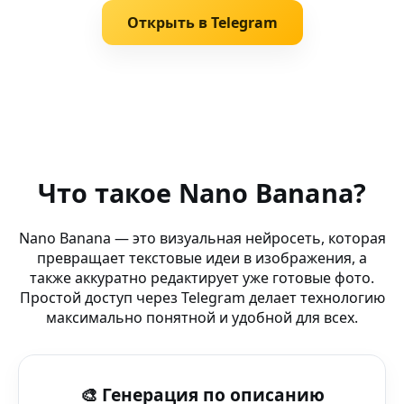
Открыть в Telegram
Похожие запросы
AI dogs — Remover AI — визуальное творчество через
Что такое Nano Banana?
AI Steampunk арт (смартфон) — вдохновляйся Nano Ba
Nano Banana — это визуальная нейросеть, которая
превращает текстовые идеи в изображения, а
AI для бизнеса (Huawei Watch) в в вашей сети — без р
также аккуратно редактирует уже готовые фото.
Простой доступ через Telegram делает технологию
AI реализм — Facebook — Nano Banana AI: визуалы бу
максимально понятной и удобной для всех.
AI Фото Редактор Русский (Opera Mini) — генерация ар
🎨 Генерация по описанию