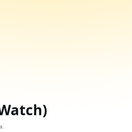
 Watch)
а.