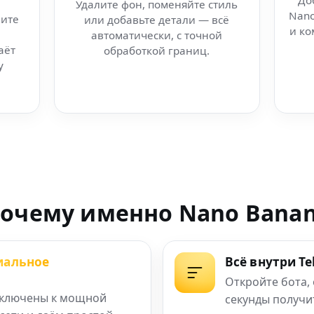
До
Удалите фон, поменяйте стиль
Nano
ите
или добавьте детали — всё
рез Artsmart AI
и ко
автоматически, с точной
аёт
обработкой границ.
тов и фото
у
редактор Nano
— без регистрации
в в вашей сети
очему именно Nano Bana
вашей сети
иальное
Всё внутри T
ий для AI
Откройте бота,
ключены к мощной
секунды получи