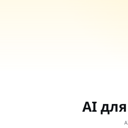
AI для
A