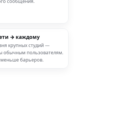
ого сообщения.
ети → каждому
вня крупных студий —
ны обычным пользователям.
 меньше барьеров.