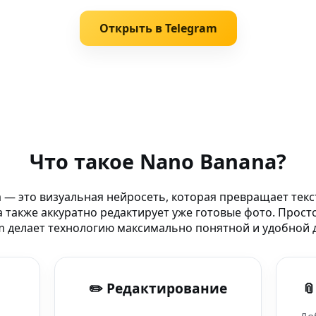
Открыть в Telegram
AI-бота
Что такое Nano Banana?
am-боте
 — это визуальная нейросеть, которая превращает текс
 также аккуратно редактирует уже готовые фото. Прост
 Remover AI
m делает технологию максимально понятной и удобной д
nana AI
✏️ Редактирование

дущего