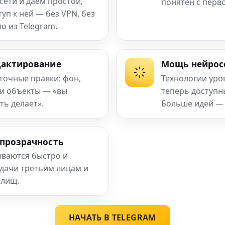
сети и даём простой,
понятен с перв
п к ней — без VPN, без
о из Telegram.
дактирование
Мощь нейрос
 точные правки: фон,
Технологии уро
 и объекты — «вы
теперь доступ
ть делает».
Больше идей —
 прозрачность
ваются быстро и
едачи третьим лицам и
илищ.
НАЧАТЬ В TELEGRAM