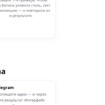
бавьте 1–4 примера, чтобы
 Banana уловила стиль, свет
мпозицию — и повторила их
в результате.
na
elegram
 опишите идею — и через
те результат. Интерфейс