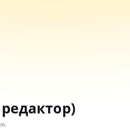
 редактор)
am.