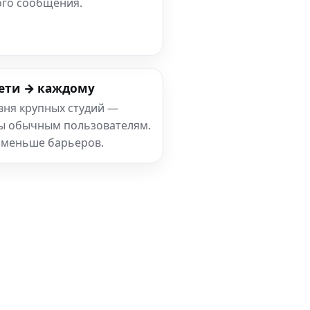
ого сообщения.
ети → каждому
вня крупных студий —
ны обычным пользователям.
 меньше барьеров.