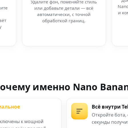
До
Удалите фон, поменяйте стиль
Nano
ите
или добавьте детали — всё
актор изображений
и ко
автоматически, с точной
аёт
обработкой границ.
в для AI арт
у
шедевры
от в в Тверь
изуальный
очему именно Nano Bana
ний для Huawei EMUI
иальное
Всё внутри T
ео через WebKit
Откройте бота,
ключены к мощной
секунды получи