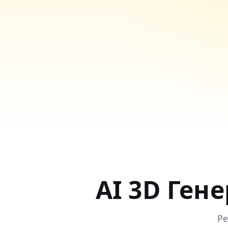
AI 3D Ген
Ре