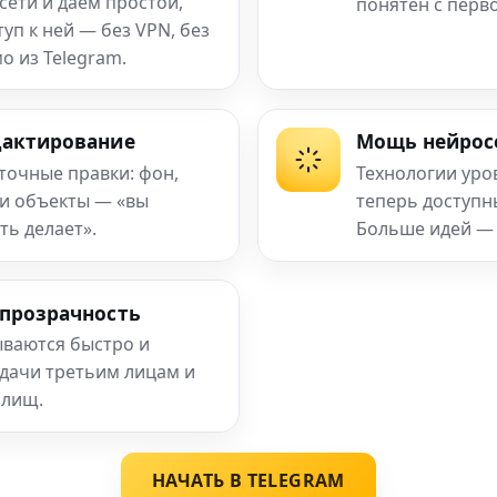
сети и даём простой,
понятен с перв
п к ней — без VPN, без
о из Telegram.
дактирование
Мощь нейрос
 точные правки: фон,
Технологии уро
 и объекты — «вы
теперь доступ
ть делает».
Больше идей —
 прозрачность
ваются быстро и
едачи третьим лицам и
илищ.
НАЧАТЬ В TELEGRAM