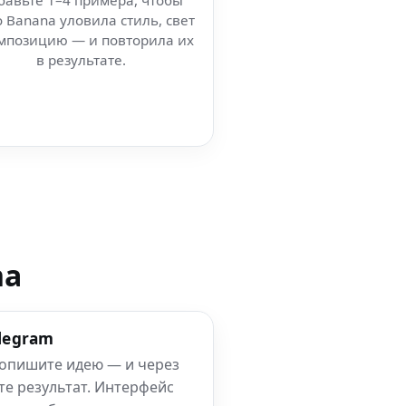
бавьте 1–4 примера, чтобы
 Banana уловила стиль, свет
мпозицию — и повторила их
в результате.
na
elegram
 опишите идею — и через
те результат. Интерфейс