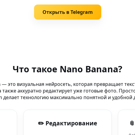
Открыть в Telegram
Nano Banana
Что такое Nano Banana?
го поколения
 — это визуальная нейросеть, которая превращает текс
 также аккуратно редактирует уже готовые фото. Прост
ений в по всему
m делает технологию максимально понятной и удобной д
o Banana уже
✏️ Редактирование

изуалы