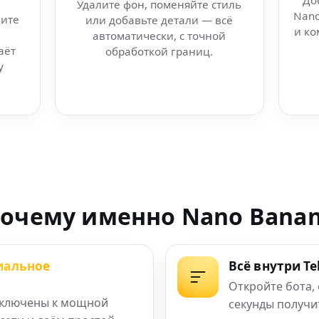
До
Удалите фон, поменяйте стиль
Nano
ите
или добавьте детали — всё
жан
и ко
автоматически, с точной
аёт
обработкой границ.
 нового поколения
у
 будущего
ля арт-студия
 Telegram
очему именно Nano Bana
а секунду
иальное
Всё внутри T
волюция в фото
Откройте бота,
ключены к мощной
секунды получи