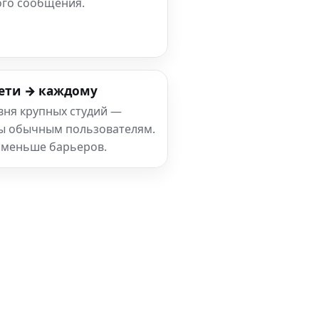
ого сообщения.
ети → каждому
вня крупных студий —
ны обычным пользователям.
 меньше барьеров.