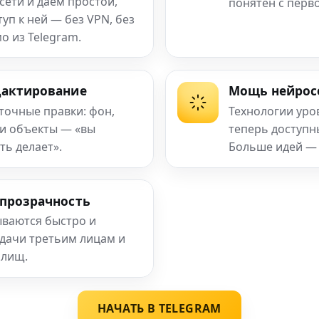
сети и даём простой,
понятен с перв
п к ней — без VPN, без
о из Telegram.
дактирование
Мощь нейрос
 точные правки: фон,
Технологии уро
 и объекты — «вы
теперь доступ
ть делает».
Больше идей —
 прозрачность
ваются быстро и
едачи третьим лицам и
илищ.
НАЧАТЬ В TELEGRAM