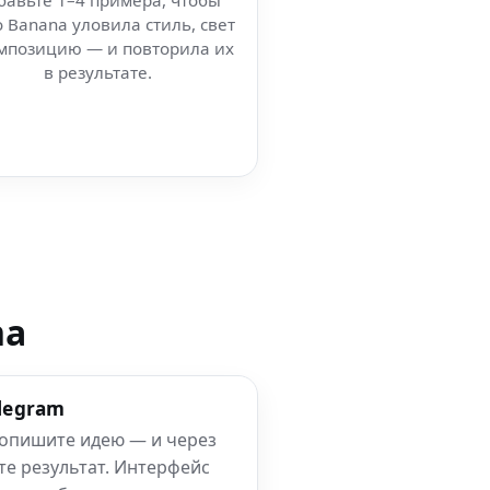
бавьте 1–4 примера, чтобы
 Banana уловила стиль, свет
мпозицию — и повторила их
в результате.
na
elegram
 опишите идею — и через
те результат. Интерфейс