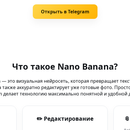
Открыть в Telegram
Что такое Nano Banana?
ллект в в Крым
 — это визуальная нейросеть, которая превращает текс
 также аккуратно редактирует уже готовые фото. Прост
Nano Banana
m делает технологию максимально понятной и удобной д
na Desktop
✏️ Редактирование

льзователей