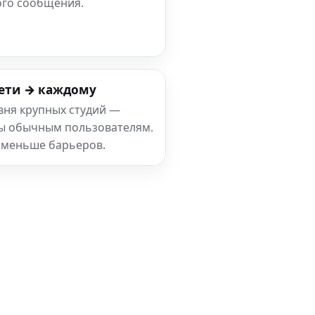
ого сообщения.
ети → каждому
вня крупных студий —
ны обычным пользователям.
 меньше барьеров.