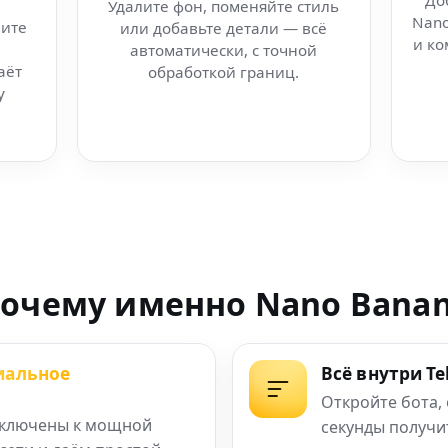
До
Удалите фон, поменяйте стиль
Nano
ите
или добавьте детали — всё
ano Banana онлайн
и ко
автоматически, с точной
аёт
обработкой границ.
ок
у
ика для AI космос
й
дактор Nano Banana
очему именно Nano Bana
 визуальная магия
иальное
Всё внутри T
ция изображений
Откройте бота,
ключены к мощной
секунды получи