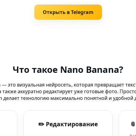
Открыть в Telegram
ай AI-фото и арт
Что такое Nano Banana?
та
 — это визуальная нейросеть, которая превращает текс
 также аккуратно редактирует уже готовые фото. Прост
m делает технологию максимально понятной и удобной д
зображений
✏️ Редактирование

рация постеров