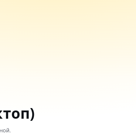
ктоп)
ной.