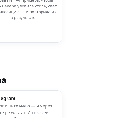
бавьте 1–4 примера, чтобы
 Banana уловила стиль, свет
мпозицию — и повторила их
в результате.
na
elegram
 опишите идею — и через
те результат. Интерфейс