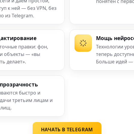
сети и даём простой,
понятен с перв
п к ней — без VPN, без
о из Telegram.
дактирование
Мощь нейрос
 точные правки: фон,
Технологии уро
 и объекты — «вы
теперь доступ
ть делает».
Больше идей —
 прозрачность
ваются быстро и
едачи третьим лицам и
илищ.
НАЧАТЬ В TELEGRAM