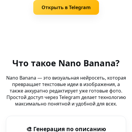
Открыть в Telegram
Похожие запросы
AI комикс стиль — Nano Banana App — AI-графика для 
Что такое Nano Banana?
AI Photo Enhancement (Telegram-группа) — AI-инструм
Nano Banana — это визуальная нейросеть, которая
превращает текстовые идеи в изображения, а
Редактор фото онлайн — Hotpot AI — мощь искусстве
также аккуратно редактирует уже готовые фото.
Простой доступ через Telegram делает технологию
AI Фото Редактор Telegram — Miro — бесплатный AI-р
максимально понятной и удобной для всех.
AI sketch-art (Яндекс.Браузер Lite) — генерация контен
🎨 Генерация по описанию