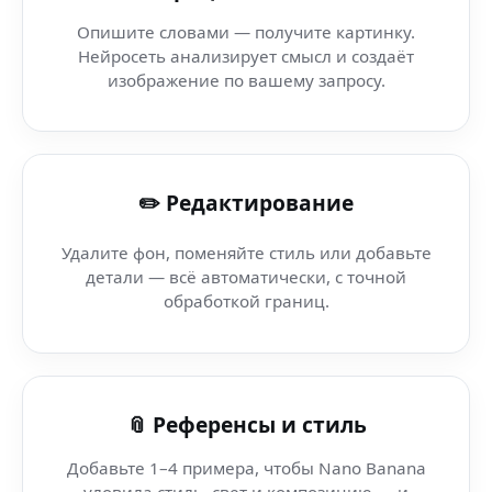
AI wind style (AI-редактор в Telegram) — нейросеть
Опишите словами — получите картинку.
Нейросеть анализирует смысл и создаёт
AI Генератор Аватаров (арт-студия) — генерация AI-и
изображение по вашему запросу.
Бот Nano Banana (десктоп) — AI-бот для генерации и
✏️ Редактирование
AI шаблон-генератор (десктоп) — создавай визуалы ле
Удалите фон, поменяйте стиль или добавьте
AI шаблон-генератор (Ubuntu) — AI-редактор без водя
детали — всё автоматически, с точной
обработкой границ.
AI шаблон-генератор (Bluetooth-гарнитура) — профес
AI шаблон-генератор (цифровая экосистема) — AI-инст
📎 Референсы и стиль
Добавьте 1–4 примера, чтобы Nano Banana
уловила стиль, свет и композицию — и