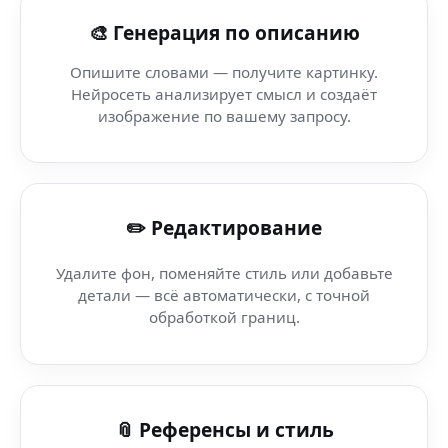
AI day art (Windows) — AI генерация изображений
🎨 Генерация по описанию
AI Постер Бот (веб-приложение Nano Banana) — AI-реда
Опишите словами — получите картинку.
Нейросеть анализирует смысл и создаёт
Ai Photo Creator Bot Nano Banana Qatar
изображение по вашему запросу.
AI snow art (AI-приложение) — мгновенно и бесплатно
✏️ Редактирование
Nano Banana AI Генератор (автоматический режим) — 
Удалите фон, поменяйте стиль или добавьте
Генератор мемов (Threads) — контент под алгоритмы 
детали — всё автоматически, с точной
обработкой границ.
AI Photo Generator Pro — Leonardo AI — твори с AI в в
AI YouTube обложки (Telegram Business) — AI-графика
📎 Референсы и стиль