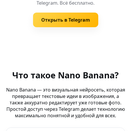
Telegram. Всё бесплатно.
Открыть в Telegram
Похожие запросы
AI family art — Nano Banana AI Арт — вдохновляйся Na
Что такое Nano Banana?
AI Easter art — Behance — генерация артов и фото для
Nano Banana — это визуальная нейросеть, которая
превращает текстовые идеи в изображения, а
Нейросеть AI Бот — MagicEdit — вдохновляйся Nano B
также аккуратно редактирует уже готовые фото.
Простой доступ через Telegram делает технологию
AI Трансформер Фото (AI-бот) — AI-редактор без водя
максимально понятной и удобной для всех.