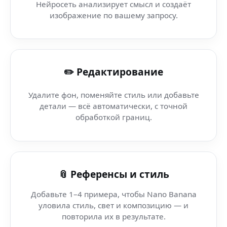
Нейросеть анализирует смысл и создаёт
AI snow art (AI-приложение) — мгновенно и бесплатно
изображение по вашему запросу.
AI генерация баннеров — Nano Banana AI платформа 
✏️ Редактирование
AI комикс стиль (Nano Banana App) — генерация арто
Удалите фон, поменяйте стиль или добавьте
AI day art (Firefox Mobile) — безопасный AI-сервис
детали — всё автоматически, с точной
обработкой границ.
AI day art (MOV) — качественный результат без сюрпр
AI day art — AI для креаторов в мир — AI для креаторо
📎 Референсы и стиль
Добавьте 1–4 примера, чтобы Nano Banana
уловила стиль, свет и композицию — и
повторила их в результате.