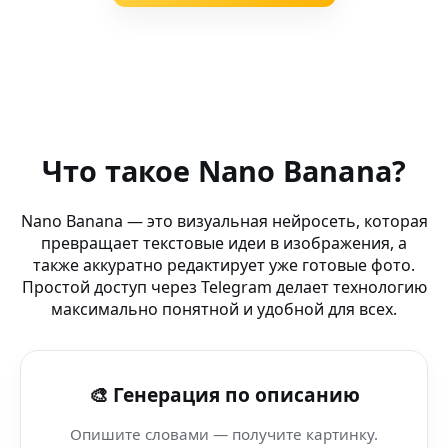
Похожие запросы
AI Easter art — Behance — генерация артов и фото для
Что такое Nano Banana?
Нейросеть AI Бот — MagicEdit — вдохновляйся Nano B
Nano Banana — это визуальная нейросеть, которая
превращает текстовые идеи в изображения, а
AI Трансформер Фото (AI-бот) — AI-редактор без водя
также аккуратно редактирует уже готовые фото.
Простой доступ через Telegram делает технологию
Nano Banana AI Генератор — Leonardo AI — AI-инструм
максимально понятной и удобной для всех.
AI Постер Бот (веб-приложение Nano Banana) — AI-реда
🎨 Генерация по описанию
Ai Photo Creator Bot Nano Banana Qatar
Опишите словами — получите картинку.