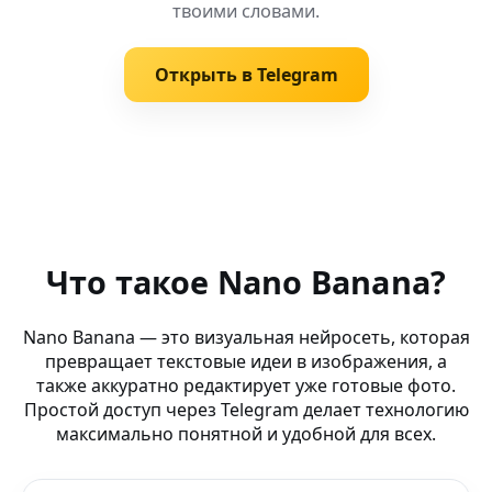
твоими словами.
Открыть в Telegram
Похожие запросы
Nano Banana Нейросеть (чат) — AI-редактор Nano Ban
Что такое Nano Banana?
AI Easter art — DeepFake Tools — Nano Banana: твори 
Nano Banana — это визуальная нейросеть, которая
превращает текстовые идеи в изображения, а
AI Улучшатель Изображений (бот ВКонтакте) — мгнов
также аккуратно редактирует уже готовые фото.
Простой доступ через Telegram делает технологию
AI Генератор Аниме (Windows) — платформа Nano Ban
максимально понятной и удобной для всех.