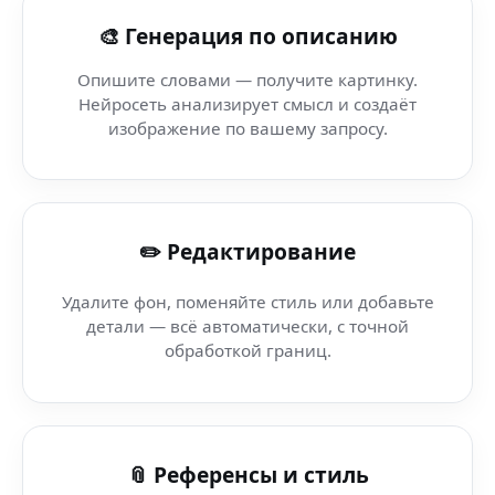
AI уличный стиль (терминал) — генерация фото и арто
🎨 Генерация по описанию
AI Anime Filter — Nano Banana AI Креатив — нейросеть
Опишите словами — получите картинку.
Нейросеть анализирует смысл и создаёт
AI музыкальные обложки (контент-студия) — мгновен
изображение по вашему запросу.
Ai Art V Stile Ice Proxy
✏️ Редактирование
Нейросеть людей — Nano Banana AI сервис — AI-реда
Удалите фон, поменяйте стиль или добавьте
AI Фото Редактор Русский — Snapchat — Nano Banana: 
детали — всё автоматически, с точной
обработкой границ.
AI бизнес-графика — FLUX Pro — генерация изображен
Убрать блики (поверхность поиска) — генерация изо
📎 Референсы и стиль