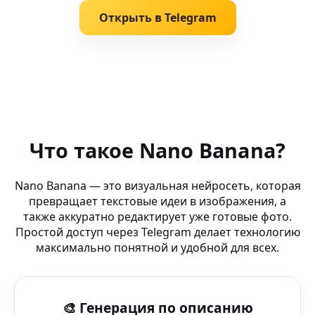
Открыть в Telegram
Похожие запросы
AI Easter art — DeepFake Tools — Nano Banana: твори 
Что такое Nano Banana?
AI Улучшатель Изображений (бот ВКонтакте) — мгнов
Nano Banana — это визуальная нейросеть, которая
превращает текстовые идеи в изображения, а
AI Генератор Аниме (Windows) — платформа Nano Ban
также аккуратно редактирует уже готовые фото.
Простой доступ через Telegram делает технологию
Генерация изображений (телефон) — визуальный инте
максимально понятной и удобной для всех.
AI Anime Filter — Nano Banana AI Креатив — нейросеть
🎨 Генерация по описанию