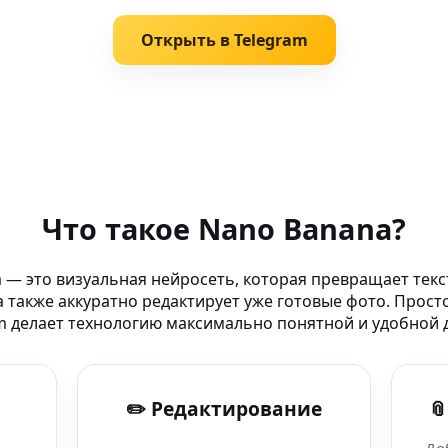
Открыть в Telegram
 Nano Banana уже
Что такое Nano Banana?
о поколения
 — это визуальная нейросеть, которая превращает текс
 также аккуратно редактирует уже готовые фото. Прост
ков
m делает технологию максимально понятной и удобной д
нерация для AI
✏️ Редактирование

з AI-бот Nano Banana