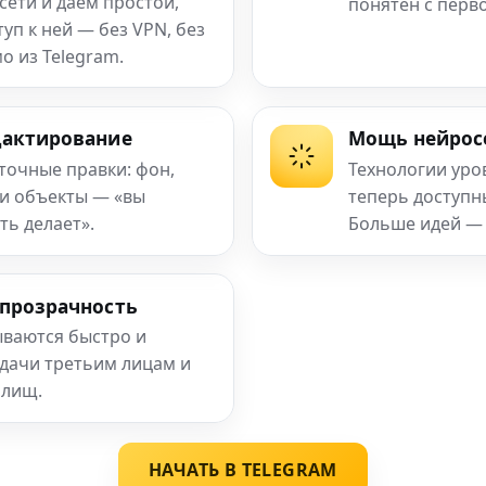
сети и даём простой,
понятен с перв
п к ней — без VPN, без
о из Telegram.
дактирование
Мощь нейрос
 точные правки: фон,
Технологии уро
 и объекты — «вы
теперь доступ
ть делает».
Больше идей —
 прозрачность
ваются быстро и
едачи третьим лицам и
илищ.
НАЧАТЬ В TELEGRAM