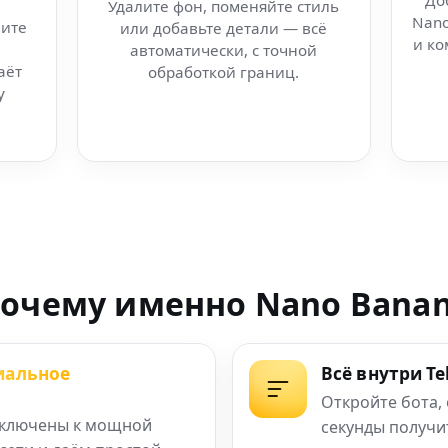
До
Удалите фон, поменяйте стиль
Nano
ите
или добавьте детали — всё
 создавай фото
и ко
автоматически, с точной
аёт
обработкой границ.
нт Nano Banana
у
о стране
no Banana: твори
я + редактор +
очему именно Nano Bana
юбых задач
иальное
Всё внутри T
фото через BeFunky
Откройте бота,
ключены к мощной
секунды получи