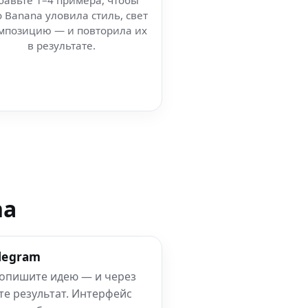
бавьте 1–4 примера, чтобы
 Banana уловила стиль, свет
мпозицию — и повторила их
в результате.
na
elegram
 опишите идею — и через
те результат. Интерфейс