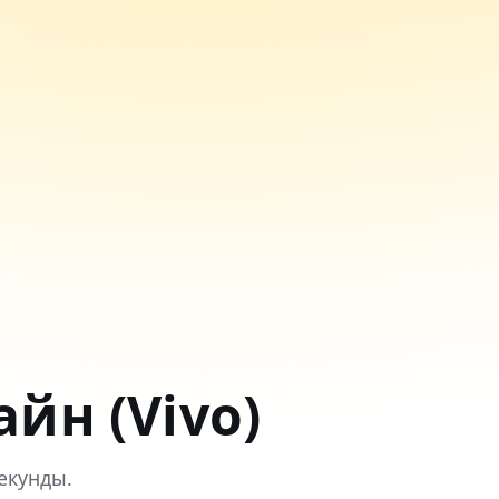
йн (Vivo)
екунды.