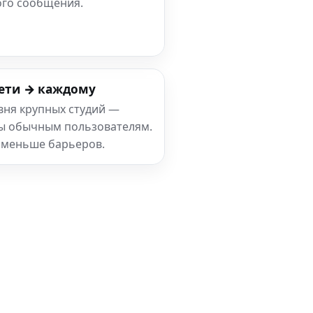
ого сообщения.
ети → каждому
вня крупных студий —
ны обычным пользователям.
 меньше барьеров.