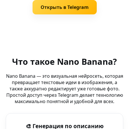
Открыть в Telegram
Похожие запросы
AI VR визуалы — Microsoft Copilot — AI-графика новог
Что такое Nano Banana?
AI posters (Meta Quest) — AI-редактор без водяных зна
Nano Banana — это визуальная нейросеть, которая
превращает текстовые идеи в изображения, а
AI фото-арт — Чат-бот Nano Banana — Nano Banana: ге
также аккуратно редактирует уже готовые фото.
Простой доступ через Telegram делает технологию
AI Фото Инструменты Онлайн (Vivo) — генерация AI-и
максимально понятной и удобной для всех.
Фото бот в Telegram (Nano Banana AI-лаборатория) —
🎨 Генерация по описанию