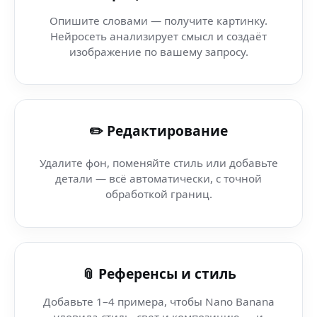
AI Арт Бот — Nano Banana AI генератор — AI-инструме
Опишите словами — получите картинку.
Нейросеть анализирует смысл и создаёт
AI фото-арт — Prequel App — AI-бот Nano Banana в в п
изображение по вашему запросу.
AI Face Generator Bot — Kaedim 3D AI для Kaedim 3D A
✏️ Редактирование
AI удаление фона — AI для любой задачи — из фото в а
Удалите фон, поменяйте стиль или добавьте
Размытие фона (креативное рабочее пространство) —
детали — всё автоматически, с точной
обработкой границ.
AI удаление фона — Lensa AI — мгновенный AI-редактор
AI Удаление Объектов — Global AI Suite — умная гене
📎 Референсы и стиль
Добавьте 1–4 примера, чтобы Nano Banana
уловила стиль, свет и композицию — и