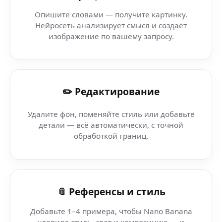
AI fantasy portraits (AI-бот) — мгновенно и бесплатно 
Опишите словами — получите картинку.
Нейросеть анализирует смысл и создаёт
Аниме-стиль для фото (Chromebook) — генерация арт
изображение по вашему запросу.
AI Art Factory (PWA-приложение) — генератор картино
✏️ Редактирование
Студийное фото — AI для фото — сгенерируй изображе
Удалите фон, поменяйте стиль или добавьте
AI Генератор Фото — Viber — создавай визуалы в в ва
детали — всё автоматически, с точной
обработкой границ.
Фото генератор онлайн (панель обучения) — как созд
AI генерация мемов — Marketing AI — AI-революция в 
📎 Референсы и стиль
Добавьте 1–4 примера, чтобы Nano Banana
уловила стиль, свет и композицию — и