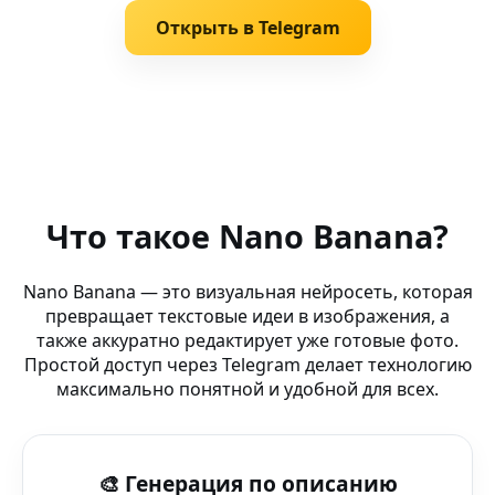
Открыть в Telegram
Похожие запросы
AI генерация фото — DeepFake Tools — AI-редактор N
Что такое Nano Banana?
Photo Creator AI (AI-лаборатория) — генератор картин
Nano Banana — это визуальная нейросеть, которая
превращает текстовые идеи в изображения, а
AI space арт — Nano Banana AI Лаборатория — AI-граф
также аккуратно редактирует уже готовые фото.
Простой доступ через Telegram делает технологию
Создание фото — X.com — графика будущего в в ваше
максимально понятной и удобной для всех.
AI cinematic frame — Ibis Paint — создавай фото и арт ч
🎨 Генерация по описанию