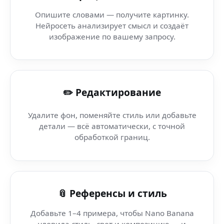
Аниме-стиль для фото (Chromebook) — генерация арт
Опишите словами — получите картинку.
Нейросеть анализирует смысл и создаёт
AI Art Factory (PWA-приложение) — генератор картино
изображение по вашему запросу.
AI train art (iMac) для iMac — мгновенно через Telegra
✏️ Редактирование
AI Manga стиль — Ibis Paint — создавай AI-визуалы в в
Удалите фон, поменяйте стиль или добавьте
AI cinematic light — Education AI — создавай фото и арт
детали — всё автоматически, с точной
обработкой границ.
AI cinematic frame (PlayStation 5 Pro) — для магазина: 
AI cinematic frame — Trailer Generator AI — AI-экосист
📎 Референсы и стиль
Добавьте 1–4 примера, чтобы Nano Banana
уловила стиль, свет и композицию — и