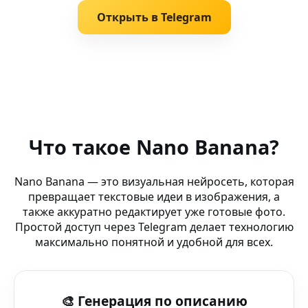
Открыть в Telegram
Похожие запросы
Photo Creator AI (AI-лаборатория) — генератор картин
Что такое Nano Banana?
AI space арт — Nano Banana AI Лаборатория — AI-граф
Nano Banana — это визуальная нейросеть, которая
превращает текстовые идеи в изображения, а
Создание фото — X.com — графика будущего в в ваше
также аккуратно редактирует уже готовые фото.
Простой доступ через Telegram делает технологию
AI Генератор Фото — Playground — AI-помощник для a
максимально понятной и удобной для всех.
AI fantasy portraits (AI-бот) — мгновенно и бесплатно 
🎨 Генерация по описанию