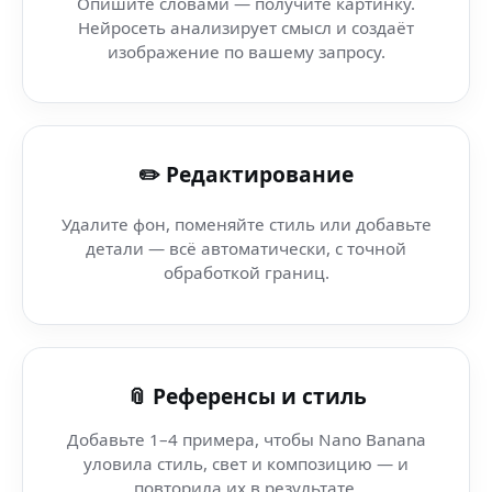
Опишите словами — получите картинку.
Нейросеть анализирует смысл и создаёт
AI illustration — DeviantArt — генерация артов и фото 
изображение по вашему запросу.
Исправить фото (Dell) — AI-редактор для всех пользов
✏️ Редактирование
AI реализм (Telegram-группа) — умная нейросеть для AI
Удалите фон, поменяйте стиль или добавьте
AI реализм — Facebook — Nano Banana AI: визуалы бу
детали — всё автоматически, с точной
обработкой границ.
AI реализм (VR-гарнитура) — искусственный интеллек
AI реализм — Blender — создавай обложки и иллюстрац
📎 Референсы и стиль
Добавьте 1–4 примера, чтобы Nano Banana
уловила стиль, свет и композицию — и
повторила их в результате.