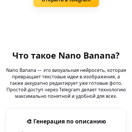
Похожие запросы
AI Anime Инструменты — Telegram Mini App — нейрос
Что такое Nano Banana?
Telegram Фото Генератор (зеркальный фотоаппарат) 
Nano Banana — это визуальная нейросеть, которая
превращает текстовые идеи в изображения, а
AI Art Lab — Artsmart AI — мгновенно и бесплатно чер
также аккуратно редактирует уже готовые фото.
Простой доступ через Telegram делает технологию
AI Cartoonizer (Xbox) — безлимитная генерация в в бе
максимально понятной и удобной для всех.
AI футуристический стиль (бот WhatsApp) — создай у
🎨 Генерация по описанию
Нейросеть Генератор Обоев — FaceApp — генератор 