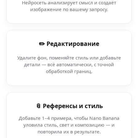
Нейросеть анализирует смысл и создаёт
AI фото-арт (MacBook) — AI-инструмент Nano Banana 
изображение по вашему запросу.
Ai Izobrazheniya Dlya Rezyume Skachat Neiroset Krasno
✏️ Редактирование
AI реализм (Telegram-группа) — умная нейросеть для AI
Удалите фон, поменяйте стиль или добавьте
AI реализм — Facebook — Nano Banana AI: визуалы бу
детали — всё автоматически, с точной
обработкой границ.
AI реализм (Xbox Series X) — мгновенные AI-результаты
AI реализм (VR-гарнитура) — искусственный интеллек
📎 Референсы и стиль
Добавьте 1–4 примера, чтобы Nano Banana
уловила стиль, свет и композицию — и
повторила их в результате.