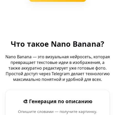
Похожие запросы
AI Manga стиль (Dell) — нейросеть для генерации из
Что такое Nano Banana?
AI контент-помощник — Snapchat — визуальный конте
Nano Banana — это визуальная нейросеть, которая
превращает текстовые идеи в изображения, а
Нейросеть Фото Мастер (настольное приложение) — 
также аккуратно редактирует уже готовые фото.
Простой доступ через Telegram делает технологию
AI Image Bot (MacBook Air) — редактирование и генер
максимально понятной и удобной для всех.
AI портретный стиль (Motorola) — AI-редактор изобра
🎨 Генерация по описанию
Создание аватарок онлайн (фотолаборатория) — быст
Опишите словами — получите картинку.