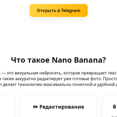
Открыть в Telegram
дожников
Что такое Nano Banana?
ое творчество
 — это визуальная нейросеть, которая превращает текс
 также аккуратно редактирует уже готовые фото. Прост
ражений для ai
m делает технологию максимально понятной и удобной д
 для ai drawing
✏️ Редактирование
