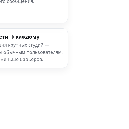
ого сообщения.
ети → каждому
вня крупных студий —
ны обычным пользователям.
 меньше барьеров.