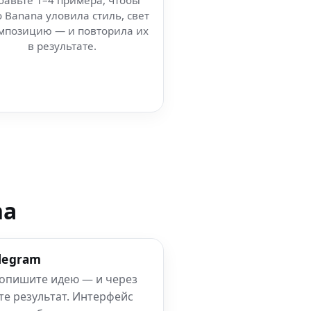
бавьте 1–4 примера, чтобы
 Banana уловила стиль, свет
мпозицию — и повторила их
в результате.
na
elegram
 опишите идею — и через
те результат. Интерфейс