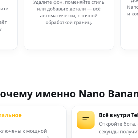
До
Удалите фон, поменяйте стиль
Nano
ите
или добавьте детали — всё
ация изображений
и ко
автоматически, с точной
аёт
обработкой границ.
-бота
у
изображений
еллектом
 с интеллектом
очему именно Nano Bana
ектом
иальное
Всё внутри T
-фото и арт
Откройте бота,
ключены к мощной
секунды получи