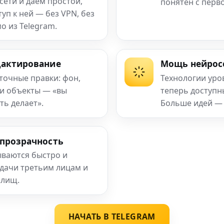
сети и даём простой,
понятен с перв
п к ней — без VPN, без
о из Telegram.
дактирование
Мощь нейрос
 точные правки: фон,
Технологии уро
 и объекты — «вы
теперь доступ
ть делает».
Больше идей —
 прозрачность
ваются быстро и
едачи третьим лицам и
илищ.
НАЧАТЬ В TELEGRAM