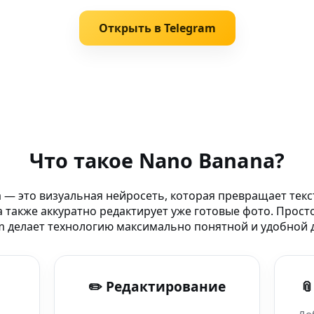
Открыть в Telegram
умент
Что такое Nano Banana?
еаторов и бизнеса
 — это визуальная нейросеть, которая превращает текс
 также аккуратно редактирует уже готовые фото. Прост
 в Telegram
m делает технологию максимально понятной и удобной д
— фото, видео
✏️ Редактирование

-редактор в Telegram