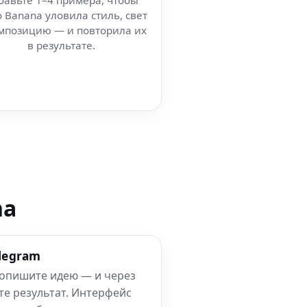
бавьте 1–4 примера, чтобы
 Banana уловила стиль, свет
мпозицию — и повторила их
в результате.
na
elegram
 опишите идею — и через
те результат. Интерфейс