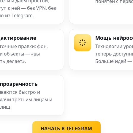
сети и даём простой,
понятен с перв
п к ней — без VPN, без
о из Telegram.
дактирование
Мощь нейрос
 точные правки: фон,
Технологии уро
 и объекты — «вы
теперь доступ
ть делает».
Больше идей —
 прозрачность
ваются быстро и
едачи третьим лицам и
илищ.
НАЧАТЬ В TELEGRAM