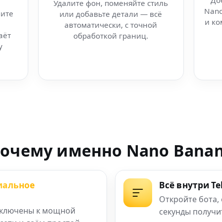
До
Удалите фон, поменяйте стиль
Nano
ите
или добавьте детали — всё
рез Telegram-бота
и ко
автоматически, с точной
аёт
обработкой границ.
 3d генерато�
у
то студийного
 интеллекта
 в вашей сети
очему именно Nano Bana
царапины с фото
иальное
Всё внутри T
еняют креатив
Откройте бота,
ключены к мощной
секунды получи