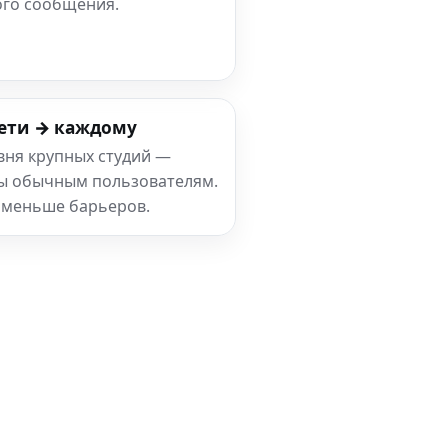
ого сообщения.
ети → каждому
вня крупных студий —
ны обычным пользователям.
 меньше барьеров.