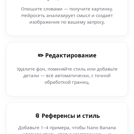
AI Poster Maker — Pixabay — создавай AI-визуалы в в 
Опишите словами — получите картинку.
Нейросеть анализирует смысл и создаёт
AI акварель (MSI) — AI-инструмент для художников в К
изображение по вашему запросу.
AI Art Photo Lab — Nano Banana Studio — нейросеть д
✏️ Редактирование
Нейросеть фото редактор (AI-платформа Nano Banana)
Удалите фон, поменяйте стиль или добавьте
Нейросеть редактор фото (мессенджер) — мгновенный
детали — всё автоматически, с точной
обработкой границ.
Нейросеть Обновление Фото — Nano Banana AI Арт 
AI ice арт — Video AI — мгновенный AI-редактор фото
📎 Референсы и стиль
Добавьте 1–4 примера, чтобы Nano Banana
уловила стиль, свет и композицию — и