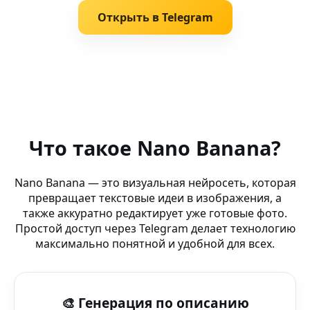
Открыть в Telegram
Похожие запросы
AI Image Creator — DeepFake Tools — визуальный конт
Что такое Nano Banana?
AI sea art — Design AI — редактируй и создавай через D
Nano Banana — это визуальная нейросеть, которая
превращает текстовые идеи в изображения, а
Редактор фото онлайн — Nano Banana AI бот — AI ге
также аккуратно редактирует уже готовые фото.
Простой доступ через Telegram делает технологию
AI Fantasy арт — Pinterest — бесплатная AI-платформа 
максимально понятной и удобной для всех.
AI vintage арт — Nano Banana AI Лаборатория — AI-п
🎨 Генерация по описанию