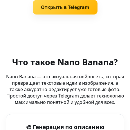
Открыть в Telegram
Похожие запросы
AI sunset art — Figma — создавай шедевры через Tele
Что такое Nano Banana?
Редактор фото онлайн — Canva Pro — генерация арто
Nano Banana — это визуальная нейросеть, которая
превращает текстовые идеи в изображения, а
Аватарки в аниме стиле — Nano Banana — платформа
также аккуратно редактирует уже готовые фото.
Простой доступ через Telegram делает технологию
AI обложки (камера) — AI-редактор Nano Banana для 
максимально понятной и удобной для всех.
AI-дизайнер Nano Banana (Huawei Watch) — Nano Banan
🎨 Генерация по описанию