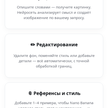
AI classic art (Edge Mobile) — генерация фото через AI
Опишите словами — получите картинку.
Нейросеть анализирует смысл и создаёт
Аватарки в аниме стиле — Ibis Paint — визуальное тв
изображение по вашему запросу.
AI уличный стиль (Firefox) — Nano Banana: генерация
✏️ Редактирование
Нейросеть Инструменты Артов — Music AI — искусств
Удалите фон, поменяйте стиль или добавьте
Нейросеть аниме (Nano Banana Cloud) — искусственн
детали — всё автоматически, с точной
обработкой границ.
AI генератор для России — Unity — попробуй искусст
AI Генератор Иллюстраций (камера) — искусственный 
📎 Референсы и стиль
Добавьте 1–4 примера, чтобы Nano Banana
уловила стиль, свет и композицию — и