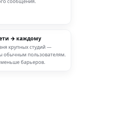
ого сообщения.
ети → каждому
вня крупных студий —
ны обычным пользователям.
 меньше барьеров.