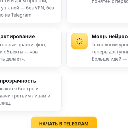
сети и даём простой,
понятен с перв
п к ней — без VPN, без
о из Telegram.
дактирование
Мощь нейрос
 точные правки: фон,
Технологии уро
 и объекты — «вы
теперь доступ
ть делает».
Больше идей —
 прозрачность
ваются быстро и
едачи третьим лицам и
илищ.
НАЧАТЬ В TELEGRAM