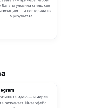
бавьте 1–4 примера, чтобы
 Banana уловила стиль, свет
мпозицию — и повторила их
в результате.
na
elegram
 опишите идею — и через
те результат. Интерфейс