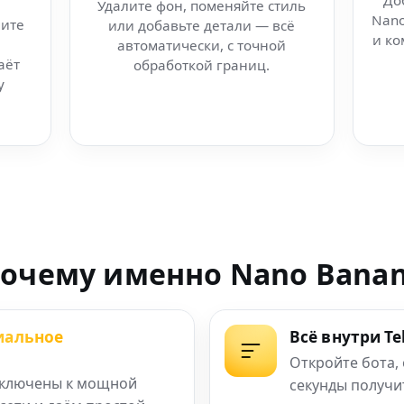
До
Удалите фон, поменяйте стиль
Nano
ите
или добавьте детали — всё
удовская Аравия
и ко
автоматически, с точной
аёт
обработкой границ.
анкт-Петербург
у
ект в в вашей сети
ущего в в вашей сети
 из фото в аниме:
очему именно Nano Bana
будущего
иальное
Всё внутри T
я
Откройте бота,
ключены к мощной
секунды получи