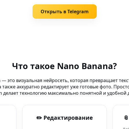
Открыть в Telegram
Что такое Nano Banana?
й интеллект
 — это визуальная нейросеть, которая превращает текс
 также аккуратно редактирует уже готовые фото. Прост
ano Banana
m делает технологию максимально понятной и удобной д
т
✏️ Редактирование

 Nano Banana прямо