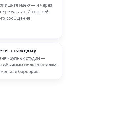
 опишите идею — и через
те результат. Интерфейс
ого сообщения.
ети → каждому
вня крупных студий —
ны обычным пользователям.
 меньше барьеров.