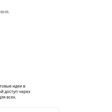
овня.
товые идеи в
ой доступ через
ля всех.