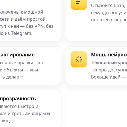
Откройте бота,
ключены к мощной
секунды получи
сети и даём простой,
понятен с перв
п к ней — без VPN, без
о из Telegram.
дактирование
Мощь нейрос
 точные правки: фон,
Технологии уро
 и объекты — «вы
теперь доступ
ть делает».
Больше идей —
 прозрачность
ваются быстро и
едачи третьим лицам и
илищ.