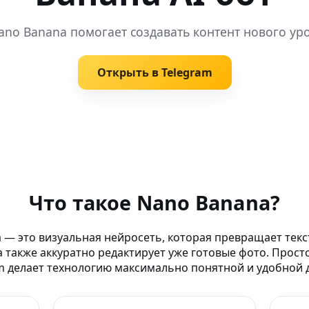
ano Banana помогает создавать контент нового ур
Открыть в Telegram
новенная генерация
Что такое Nano Banana?
для AI
 — это визуальная нейросеть, которая превращает текс
 также аккуратно редактирует уже готовые фото. Прост
no Banana: просто
m делает технологию максимально понятной и удобной д
AI-бот Nano Banana