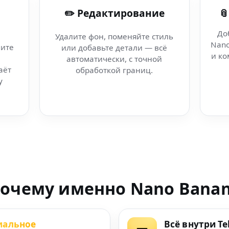
✏️ Редактирование

ппины
До
Удалите фон, поменяйте стиль
Nano
ите
или добавьте детали — всё
осеть для AI эффект
и ко
автоматически, с точной
аёт
обработкой границ.
едактор для Google
у
ктор изображений
енерация в в Урал
очему именно Nano Bana
рез macOS
иальное
Всё внутри T
рты без усилий