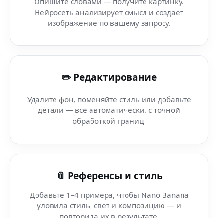
Опишите словами — получите картинку.
Нейросеть анализирует смысл и создаёт
AI Image Editor — Career Coach AI — контент-студия N
изображение по вашему запросу.
Промо видео (Samsung One UI) — AI, который делает
✏️ Редактирование
Ч/Б кино (тактильное устройство) — редактирование 
Удалите фон, поменяйте стиль или добавьте
Ч/Б кино (AI экосистема) — видео, которые выглядят д
детали — всё автоматически, с точной
обработкой границ.
Ч/Б кино (нейронный интерфейс) — мгновенно и бесп
Ч/Б кино — Next-Gen AI — создавай обложки и иллюст
📎 Референсы и стиль
Добавьте 1–4 примера, чтобы Nano Banana
уловила стиль, свет и композицию — и
повторила их в результате.