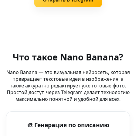
Похожие запросы
Комикс стиль (Tor Browser) — искусственный интелле
Что такое Nano Banana?
AI Wallpaper Generator — PhotoLab — умная нейросеть 
Nano Banana — это визуальная нейросеть, которая
превращает текстовые идеи в изображения, а
AI Steampunk арт — Product Video AI — контент для л
также аккуратно редактирует уже готовые фото.
Простой доступ через Telegram делает технологию
AI текстуры Nano Banana (AI-платформа Nano Banana)
максимально понятной и удобной для всех.
AI редактор видео — Background Remover AI для Backg
🎨 Генерация по описанию
AI улучшатель фото — Генератор Nano Banana — идеа