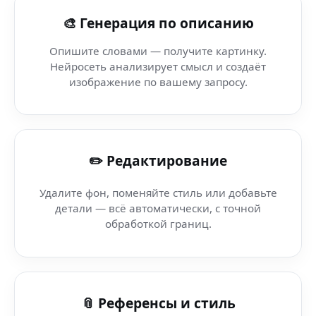
AI Арт Платформа (Blender) — генерация изображений
🎨 Генерация по описанию
Генерация изображений — Nano Banana AI Superplatf
Опишите словами — получите картинку.
Нейросеть анализирует смысл и создаёт
AI-обложки (YouTube Shorts) — экономия бюджета на 
изображение по вашему запросу.
Нейросеть Обновление Фото (Threads) — трендовые в
✏️ Редактирование
AI арт-генератор — Официальный Nano Banana AI бот
Удалите фон, поменяйте стиль или добавьте
AI арт-генератор — TikTok — мгновенные фото через A
детали — всё автоматически, с точной
обработкой границ.
AI арт-генератор — Miro — как сделать обложку и пре
AI арт-генератор — Nano Banana AI — генератор карт
📎 Референсы и стиль