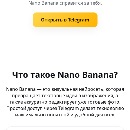
Nano Banana справится за тебя.
Открыть в Telegram
Похожие запросы
AI Студия Бот (умная панель) — AI-дизайн для брендов
Что такое Nano Banana?
AI Creativity Bot (Cinema 4D) — AI для креатива: делай 
Nano Banana — это визуальная нейросеть, которая
превращает текстовые идеи в изображения, а
Generaciya Izobrazheniy Dlya Blogerov Novelai Tatarstan
также аккуратно редактирует уже готовые фото.
Простой доступ через Telegram делает технологию
AI Постер Бот — Digital AI — создай визуал и видео о
максимально понятной и удобной для всех.