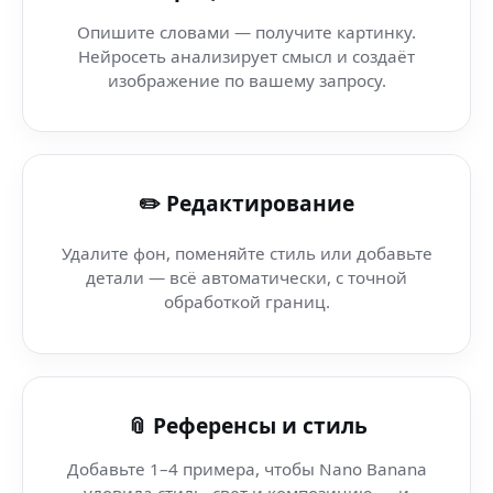
Lip Sync онлайн (Instagram App) — генерация изобра
Опишите словами — получите картинку.
Нейросеть анализирует смысл и создаёт
AI генератор обоев (Notion Calendar) — как создать
изображение по вашему запросу.
Bokeh на фото — Cinematic Video AI — без регистрации
✏️ Редактирование
Видео фон (loop) — AI Superplatform — для маркетинга:
Удалите фон, поменяйте стиль или добавьте
Видео фон (loop) (MP4) — как создать визуал за минуту
детали — всё автоматически, с точной
обработкой границ.
Видео фон (loop) (платформа без ограничений) — AI-
Storytime видео — Resume Generator AI — генерация 
📎 Референсы и стиль
Добавьте 1–4 примера, чтобы Nano Banana
уловила стиль, свет и композицию — и