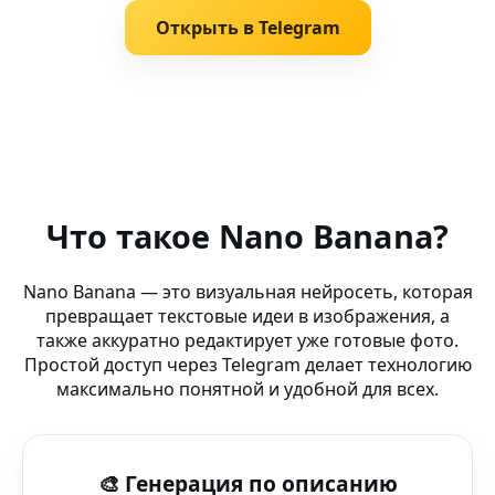
Открыть в Telegram
Похожие запросы
Генератор Reels (движок workflow) — лучший AI-инстр
Что такое Nano Banana?
AI Pixar арт (любая ориентация) — генерация изображ
Nano Banana — это визуальная нейросеть, которая
превращает текстовые идеи в изображения, а
AI контент-идеи (асинхронная работа) — AI-хаб для тв
также аккуратно редактирует уже готовые фото.
Простой доступ через Telegram делает технологию
AI Anime Инструменты — Training AI — AI-хаб для твор
максимально понятной и удобной для всех.
AI hi-tech (мультиязычный) — AI-редактор изображен
🎨 Генерация по описанию