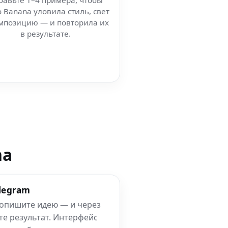
бавьте 1–4 примера, чтобы
 Banana уловила стиль, свет
мпозицию — и повторила их
в результате.
na
elegram
 опишите идею — и через
те результат. Интерфейс