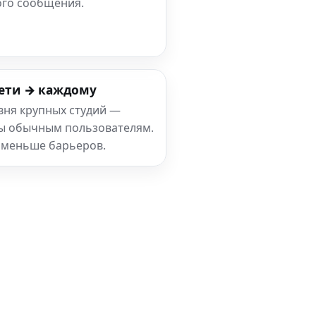
ого сообщения.
ети → каждому
вня крупных студий —
ны обычным пользователям.
 меньше барьеров.