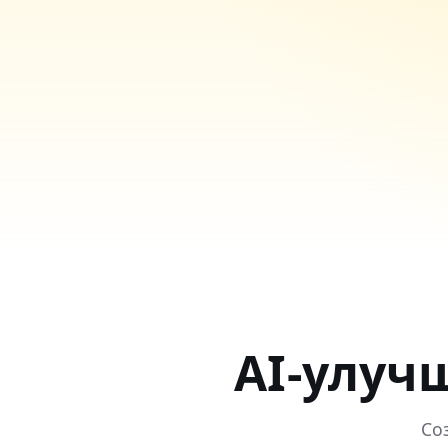
AI-улуч
Со