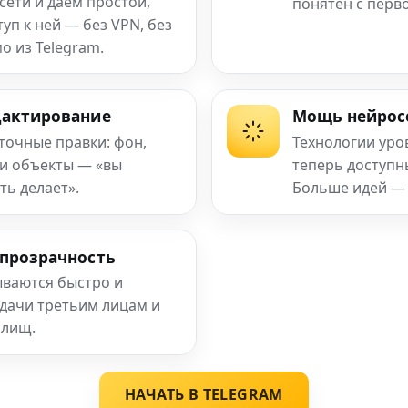
сети и даём простой,
понятен с перв
п к ней — без VPN, без
о из Telegram.
дактирование
Мощь нейрос
 точные правки: фон,
Технологии уро
 и объекты — «вы
теперь доступ
ть делает».
Больше идей —
 прозрачность
ваются быстро и
едачи третьим лицам и
илищ.
НАЧАТЬ В TELEGRAM