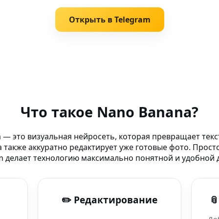
Открыть в Telegram
дактирования фото
Что такое Nano Banana?
ansformer
 — это визуальная нейросеть, которая превращает текс
 также аккуратно редактирует уже готовые фото. Прост
вляйся
m делает технологию максимально понятной и удобной д
 через Telegram-бота
✏️ Редактирование

ОАЭ