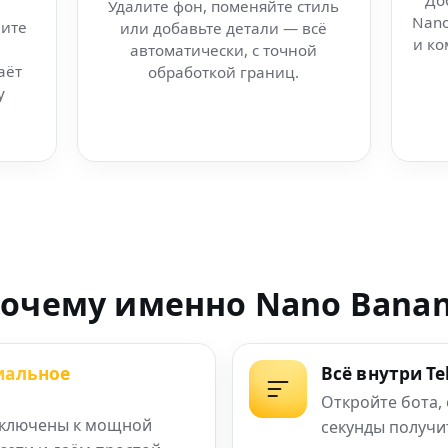
До
Удалите фон, поменяйте стиль
Nano
ите
или добавьте детали — всё
Nano Banana
и ко
автоматически, с точной
аёт
обработкой границ.
— мгновенный
у
ущего в в вашей сети
без ограничений
ежим) — AI-платформа
очему именно Nano Bana
креативы с AI за
иальное
Всё внутри T
жа
Откройте бота,
ключены к мощной
секунды получи