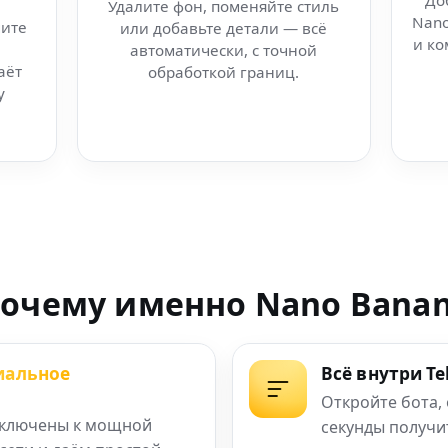
До
Удалите фон, поменяйте стиль
Nano
ите
или добавьте детали — всё
изуалов
и ко
автоматически, с точной
аёт
обработкой границ.
ачество
у
 для openSUSE
актор изображений
атив для AI-бот
очему именно Nano Bana
р Nano Banana онлайн
иальное
Всё внутри T
и фото: AI-анимация
Откройте бота,
ключены к мощной
секунды получи