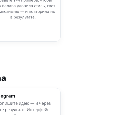
бавьте 1–4 примера, чтобы
 Banana уловила стиль, свет
мпозицию — и повторила их
в результате.
na
elegram
 опишите идею — и через
те результат. Интерфейс