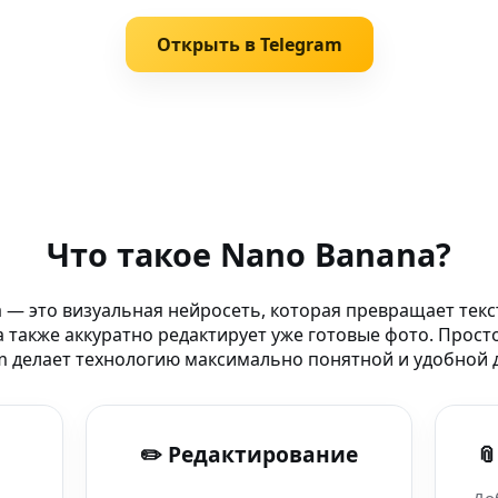
Открыть в Telegram
 — из текста
Что такое Nano Banana?
видео из фото
 — это визуальная нейросеть, которая превращает текс
 также аккуратно редактирует уже готовые фото. Прост
 Photoshop и монтаж
m делает технологию максимально понятной и удобной д
рументарий
✏️ Редактирование

ть производство