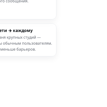
ого сообщения.
ети → каждому
вня крупных студий —
ны обычным пользователям.
 меньше барьеров.