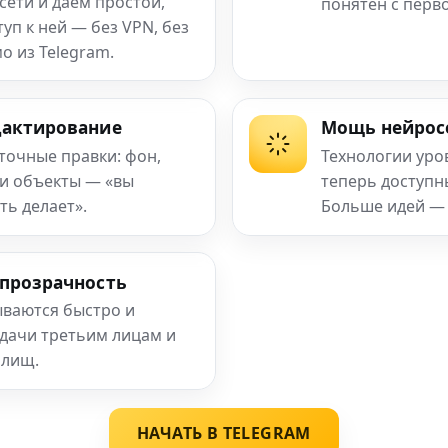
сети и даём простой,
понятен с перв
п к ней — без VPN, без
о из Telegram.
дактирование
Мощь нейрос
 точные правки: фон,
Технологии уро
 и объекты — «вы
теперь доступ
ть делает».
Больше идей —
 прозрачность
ваются быстро и
едачи третьим лицам и
илищ.
НАЧАТЬ В TELEGRAM