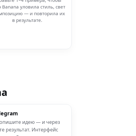
бавьте 1–4 примера, чтобы
 Banana уловила стиль, свет
мпозицию — и повторила их
в результате.
na
elegram
 опишите идею — и через
те результат. Интерфейс