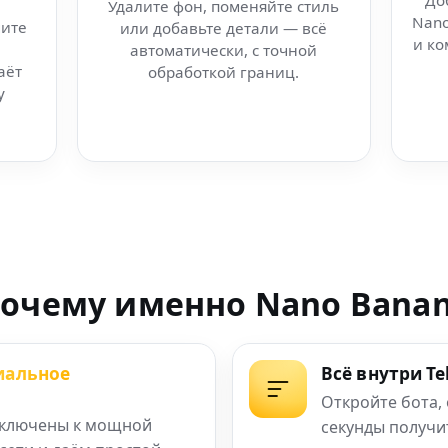
До
Удалите фон, поменяйте стиль
Nano
ите
или добавьте детали — всё
нные AI-результаты
и ко
автоматически, с точной
аёт
обработкой границ.
kve
у
з ограничений
ежедневной работы
очему именно Nano Bana
без регистрации
иальное
Всё внутри T
зань — генерация
Откройте бота,
ключены к мощной
секунды получи