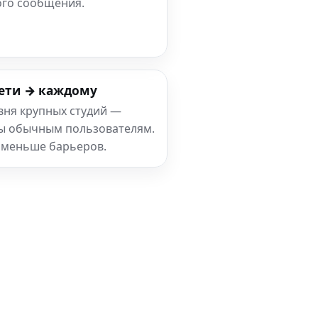
ого сообщения.
ети → каждому
вня крупных студий —
ны обычным пользователям.
 меньше барьеров.