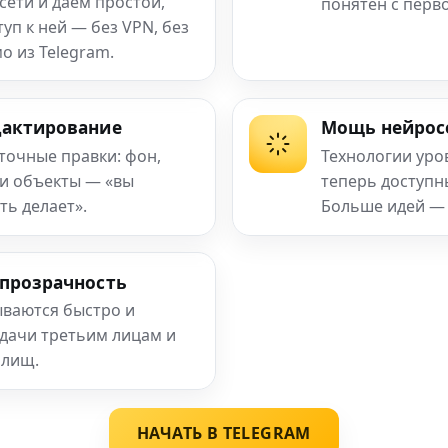
сети и даём простой,
понятен с перв
п к ней — без VPN, без
о из Telegram.
дактирование
Мощь нейрос
 точные правки: фон,
Технологии уро
 и объекты — «вы
теперь доступ
ть делает».
Больше идей —
 прозрачность
ваются быстро и
едачи третьим лицам и
илищ.
НАЧАТЬ В TELEGRAM