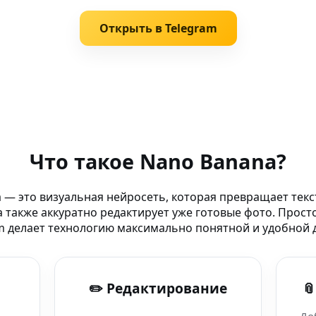
Открыть в Telegram
й бесплатно
Что такое Nano Banana?
 изображений Nano
 — это визуальная нейросеть, которая превращает текс
 также аккуратно редактирует уже готовые фото. Прост
т время
m делает технологию максимально понятной и удобной д
ражений для карта
✏️ Редактирование

атива и AI