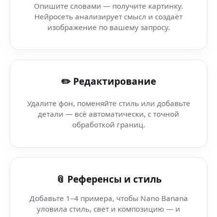
Опишите словами — получите картинку.
Нейросеть анализирует смысл и создаёт
AI romantic style (нейросеть) — создавай визуалы для 
изображение по вашему запросу.
AI генерация мемов — Telegram-бот Nano Banana — г
✏️ Редактирование
Генератор постеров — All-in-One AI — визуалы с пом
Удалите фон, поменяйте стиль или добавьте
AI Art генератор — DeepFake Tools — нейросеть Nano 
детали — всё автоматически, с точной
обработкой границ.
Промо видео — Banner Generator AI — визуалы новог
AI Генератор Портретов — GIMP — как сделать трендо
📎 Референсы и стиль
Добавьте 1–4 примера, чтобы Nano Banana
уловила стиль, свет и композицию — и