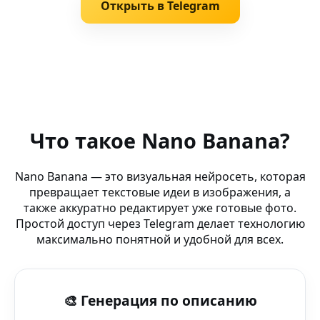
Открыть в Telegram
Похожие запросы
Нейросеть для Анимации (Telegram-канал) — умная н
Что такое Nano Banana?
Нейросеть для фото (Motorola) — нейросеть Nano Ban
Nano Banana — это визуальная нейросеть, которая
превращает текстовые идеи в изображения, а
AI Background Editor (прокси-сервер) — безлимитная г
также аккуратно редактирует уже готовые фото.
Простой доступ через Telegram делает технологию
AI cards — NovelAI — генерация артов Nano Banana
максимально понятной и удобной для всех.
Удаление фона (чат-бот) — визуальный интеллект Nan
🎨 Генерация по описанию
Фото генератор — DeepAI — генерация AI-изображени