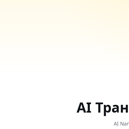
AI Тра
AI Na