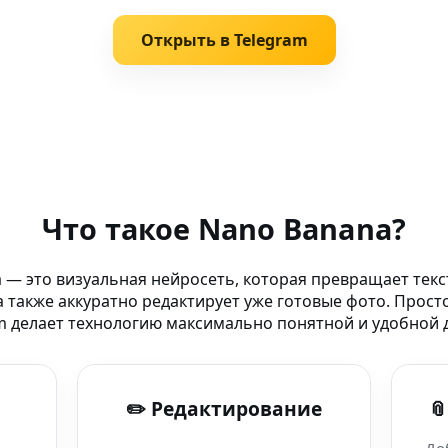
Открыть в Telegram
 через смартфон
Что такое Nano Banana?
я AI генерато�
 — это визуальная нейросеть, которая превращает текс
 также аккуратно редактирует уже готовые фото. Прост
й способ творить
m делает технологию максимально понятной и удобной д
ы для ai
✏️ Редактирование

для nano banana