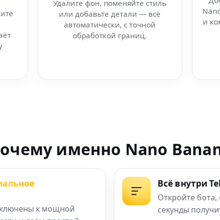
До
Удалите фон, поменяйте стиль
Nano
ите
или добавьте детали — всё
з Telegram
и ко
автоматически, с точной
аёт
обработкой границ.
сплатная
у
ента
ных знаков
трансформер фото
очему именно Nano Bana
я фото, видео
иальное
Всё внутри T
в в в Ижевск
Откройте бота,
ключены к мощной
секунды получи