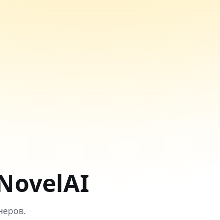
NovelAI
неров.