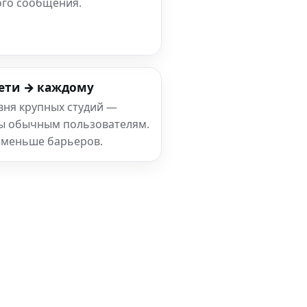
ого сообщения.
ети → каждому
вня крупных студий —
ны обычным пользователям.
 меньше барьеров.