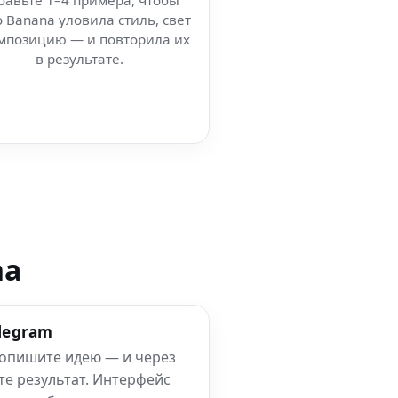
бавьте 1–4 примера, чтобы
 Banana уловила стиль, свет
мпозицию — и повторила их
в результате.
na
elegram
 опишите идею — и через
те результат. Интерфейс