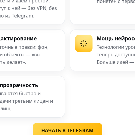
сети и даём простой,
понятен с перв
п к ней — без VPN, без
о из Telegram.
дактирование
Мощь нейрос
 точные правки: фон,
Технологии уро
 и объекты — «вы
теперь доступ
ть делает».
Больше идей —
 прозрачность
ваются быстро и
едачи третьим лицам и
илищ.
НАЧАТЬ В TELEGRAM