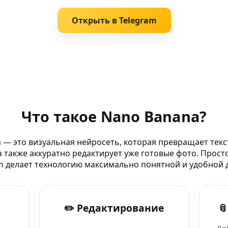
Открыть в Telegram
Что такое Nano Banana?
ор нового поколения
 — это визуальная нейросеть, которая превращает текс
 также аккуратно редактирует уже готовые фото. Прост
без водяных знаков
m делает технологию максимально понятной и удобной д
я чат-бот Nano
✏️ Редактирование

-боте