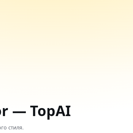
or — TopAI
го стиля.