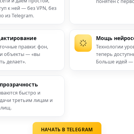
сети и даём простой,
понятен с перв
п к ней — без VPN, без
о из Telegram.
дактирование
Мощь нейрос
 точные правки: фон,
Технологии уро
 и объекты — «вы
теперь доступ
ть делает».
Больше идей —
 прозрачность
ваются быстро и
едачи третьим лицам и
илищ.
НАЧАТЬ В TELEGRAM