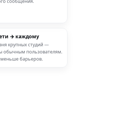
ого сообщения.
ети → каждому
вня крупных студий —
ны обычным пользователям.
 меньше барьеров.