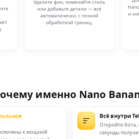
До
Удалите фон, поменяйте стиль
Nano
ите
или добавьте детали — всё
ощью нейросети
и ко
автоматически, с точной
аёт
обработкой границ.
a для контента
у
o Banana
Telegram
egram
очему именно Nano Bana
иальное
Всё внутри T
Откройте бота,
ключены к мощной
секунды получи