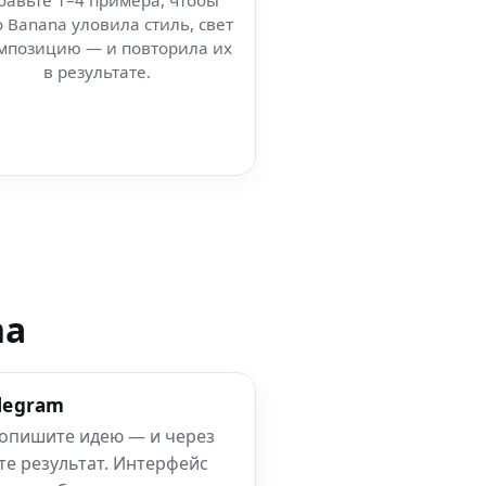
бавьте 1–4 примера, чтобы
 Banana уловила стиль, свет
мпозицию — и повторила их
в результате.
na
elegram
 опишите идею — и через
те результат. Интерфейс