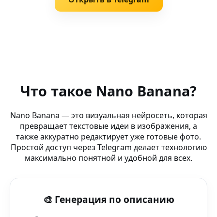
Похожие запросы
Генерация артов (Android TV) — видео, которые выгля
Что такое Nano Banana?
AI Motion Design — Lensa AI — лучший выбор для AI mo
Nano Banana — это визуальная нейросеть, которая
превращает текстовые идеи в изображения, а
Pixar стиль (OBS Studio) — визуальный интеллект Nan
также аккуратно редактирует уже готовые фото.
Простой доступ через Telegram делает технологию
Видео по промпту (фотолаборатория) — видео, котор
максимально понятной и удобной для всех.
Контент для VK — Nano Banana AI — редактирование и
🎨 Генерация по описанию
AI реализм (супер-приложение) — AI-редактор в Teleg