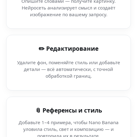
Опишите словами — получите картинку.
Нейросеть анализирует смысл и создаёт
Тренды Reels 2026 — Smart AI — вирусные визуалы чер
изображение по вашему запросу.
Cinematic Shorts — Artificial General Intelligence — AI-в
✏️ Редактирование
AI генератор иконок — Framer — попробуй Nano Bana
Удалите фон, поменяйте стиль или добавьте
AI генератор иконок — Hugging Face — лучший сервис 
детали — всё автоматически, с точной
обработкой границ.
AI генератор иконок — Multimodal AI — качество PRO:
AI генератор иконок (OneDrive) — быстрый старт: про
📎 Референсы и стиль
Добавьте 1–4 примера, чтобы Nano Banana
уловила стиль, свет и композицию — и
повторила их в результате.