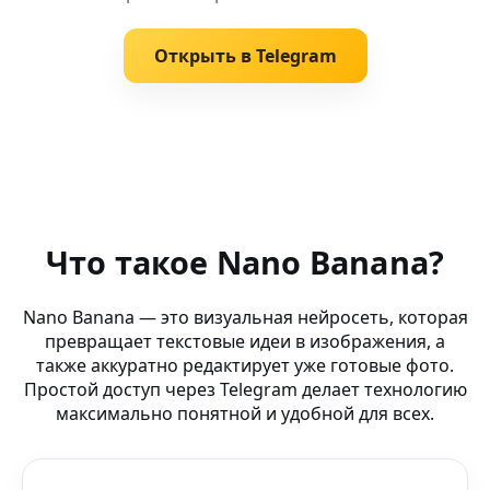
Открыть в Telegram
Похожие запросы
Убрать лишнее (DJI) — генерация артов и фото онлайн
Что такое Nano Banana?
Кино качество (Nano Banana Фото-приложение) — для
Nano Banana — это визуальная нейросеть, которая
превращает текстовые идеи в изображения, а
Апскейл фото (управление взглядом) — сгенерируй из
также аккуратно редактирует уже готовые фото.
Простой доступ через Telegram делает технологию
AI комикс-арт (ПК) — как сделать трендовое видео
максимально понятной и удобной для всех.
AI Faces Creator (мобильный workflow) — как создава