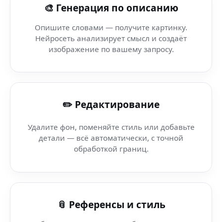
🎨 Генерация по описанию
Комикс стиль (Tor Browser) — искусственный интелле
Опишите словами — получите картинку.
Нейросеть анализирует смысл и создаёт
AI Wallpaper Generator — PhotoLab — умная нейросеть 
изображение по вашему запросу.
AI Steampunk арт — Product Video AI — контент для л
✏️ Редактирование
AI icon set — Training AI — AI-бот для редактирования 
Удалите фон, поменяйте стиль или добавьте
AI контент-идеи — AI Сервис — нейросеть для редакт
детали — всё автоматически, с точной
обработкой границ.
Редактор фото онлайн — GIMP — твой персональный 
AI UI иконки (AI-ноутбук) — Nano Banana — генератор 
📎 Референсы и стиль