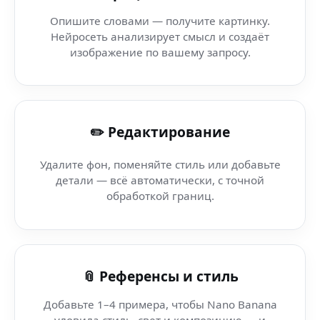
Нейросеть для фото (Motorola) — нейросеть Nano Ban
Опишите словами — получите картинку.
Нейросеть анализирует смысл и создаёт
AI Background Editor (прокси-сервер) — безлимитная г
изображение по вашему запросу.
AI cards — NovelAI — генерация артов Nano Banana
✏️ Редактирование
AI генерация моделей (Microsoft Edge) — создавай ка
Удалите фон, поменяйте стиль или добавьте
AI генерация моделей (Huawei HarmonyOS) — AI-аним
детали — всё автоматически, с точной
обработкой границ.
AI генерация моделей — Viber — творчество через ис
AI для блогеров (умный сенсор) — генерация роликов
📎 Референсы и стиль
Добавьте 1–4 примера, чтобы Nano Banana
уловила стиль, свет и композицию — и