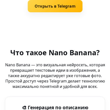
Открыть в Telegram
Похожие запросы
AI дизайнер Nano Banana (телефон) — генерация изо
Что такое Nano Banana?
AI креативные инструменты — Affinity Photo — беспла
Nano Banana — это визуальная нейросеть, которая
превращает текстовые идеи в изображения, а
AI Очистка Фона (Vivo) — графика будущего в в Ереван
также аккуратно редактирует уже готовые фото.
Простой доступ через Telegram делает технологию
AI Digital Art (VR-гарнитура) — создавай шедевры в в Б
максимально понятной и удобной для всех.
Нейросеть для Анимации (Telegram-канал) — умная н
🎨 Генерация по описанию