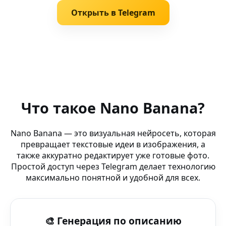
Открыть в Telegram
Похожие запросы
Создание картинок (система обучения) — сгенерируй в
Что такое Nano Banana?
Тренды Shorts 2026 — AI Reels Generator — создавай в
Nano Banana — это визуальная нейросеть, которая
превращает текстовые идеи в изображения, а
Маркетинговые визуалы — DeepDream Generator — ви
также аккуратно редактирует уже готовые фото.
Простой доступ через Telegram делает технологию
AI Генератор Фото на русском (на ходу) — из текста в 
максимально понятной и удобной для всех.
Эмодзи лицо (PlayStation 5) — создавай фото с AI в в 
🎨 Генерация по описанию