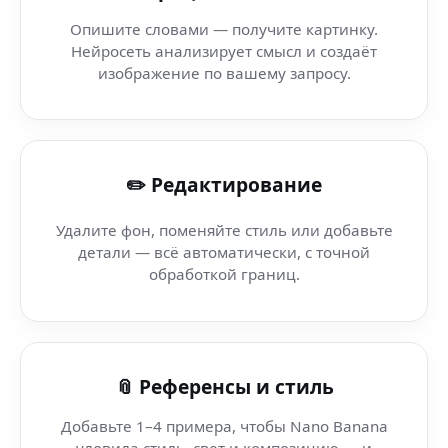
Image AI — CV Builder AI — создай креативы под любые
Опишите словами — получите картинку.
Нейросеть анализирует смысл и создаёт
AI уличный стиль (Huawei EMUI) — централизованный 
изображение по вашему запросу.
AI Background Editor — AI Agents в вашей сети — ген
✏️ Редактирование
AI Креативное Фото (workflow креатора) — как создать
Удалите фон, поменяйте стиль или добавьте
AI Креативное Фото (pipeline контента) в вашей сети 
детали — всё автоматически, с точной
обработкой границ.
AI Art Photo Lab — Luma Dream Machine — мгновенный
AI Креативное Фото (облако) — мгновенные результат
📎 Референсы и стиль
Добавьте 1–4 примера, чтобы Nano Banana
уловила стиль, свет и композицию — и