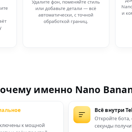
До
Удалите фон, поменяйте стиль
Nano
ите
или добавьте детали — всё
ний для Huawei EMUI
и ко
автоматически, с точной
аёт
обработкой границ.
рт через Kaedim
у
сегодня
мени) — делай
очему именно Nano Bana
) — визуалы
иальное
Всё внутри T
 без водяных
Откройте бота,
ключены к мощной
секунды получи