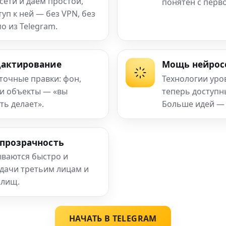
сети и даём простой,
понятен с перв
п к ней — без VPN, без
о из Telegram.
дактирование
Мощь нейрос
 точные правки: фон,
Технологии уро
 и объекты — «вы
теперь доступ
ть делает».
Больше идей —
 прозрачность
ваются быстро и
едачи третьим лицам и
илищ.
НАЧАТЬ В TELEGRAM