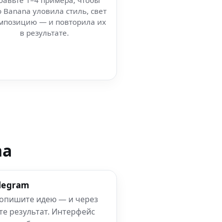
бавьте 1–4 примера, чтобы
 Banana уловила стиль, свет
мпозицию — и повторила их
в результате.
na
elegram
 опишите идею — и через
те результат. Интерфейс