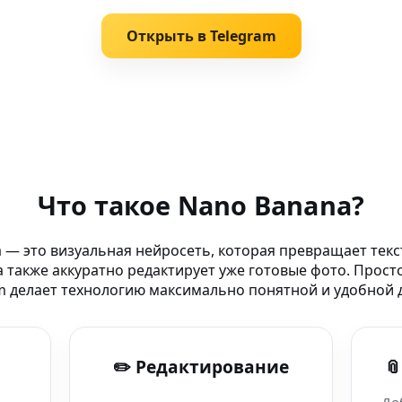
Открыть в Telegram
 ролики
Что такое Nano Banana?
е — для рекламы:
 — это визуальная нейросеть, которая превращает текс
 также аккуратно редактирует уже готовые фото. Прост
 создай вирусный
m делает технологию максимально понятной и удобной д
✏️ Редактирование

део