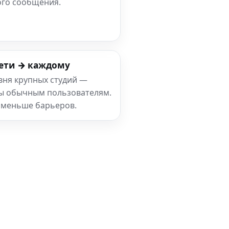
ого сообщения.
ети → каждому
вня крупных студий —
ны обычным пользователям.
 меньше барьеров.