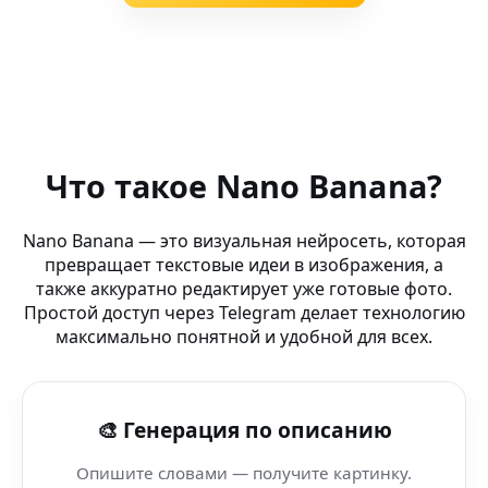
Похожие запросы
AI Фото Генератор Бот (видео-платформа) в Турция —
Что такое Nano Banana?
AI city art (панель обучения) — как заменить Photosh
Nano Banana — это визуальная нейросеть, которая
превращает текстовые идеи в изображения, а
AI Бот для Артов (AI вселенная) — вирусные визуалы че
также аккуратно редактирует уже готовые фото.
Простой доступ через Telegram делает технологию
Убрать шум ветра (WebM) — контент под алгоритмы с
максимально понятной и удобной для всех.
AI макияж — Artsmart AI — генерация артов и фото для
🎨 Генерация по описанию
Персонаж в видео — Amazon Listing AI — инновацион
Опишите словами — получите картинку.