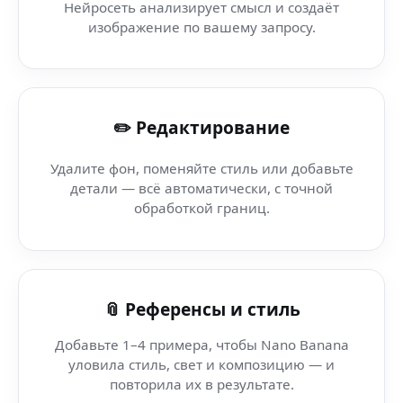
Нейросеть анализирует смысл и создаёт
Нормализация громкости — Lensa AI — результат, кот
изображение по вашему запросу.
AI редактор фото — Workflow Orchestration AI — мощ
✏️ Редактирование
Оформление профиля (AAC) — делай контент, который
Удалите фон, поменяйте стиль или добавьте
Шаблоны трендов (ASUS) — делай контент, который х
детали — всё автоматически, с точной
обработкой границ.
Исправление фото — Sound AI — делай контент, котор
Говорящее фото — Reach Boost AI — делай контент, к
📎 Референсы и стиль
Добавьте 1–4 примера, чтобы Nano Banana
уловила стиль, свет и композицию — и
повторила их в результате.