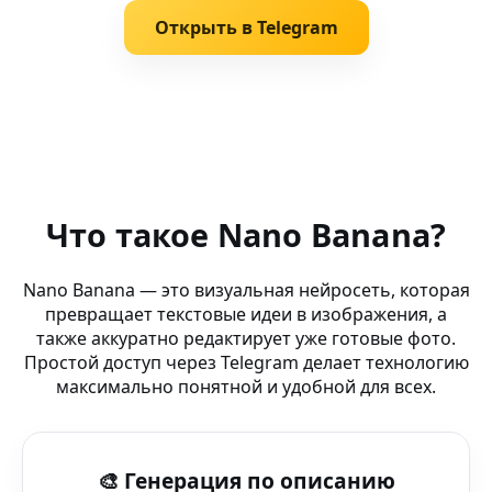
Открыть в Telegram
Похожие запросы
AI Background Editor — Fotor — редактор Nano Banana
Что такое Nano Banana?
Аватарки в аниме стиле (бот ВКонтакте) — AI-помощн
Nano Banana — это визуальная нейросеть, которая
превращает текстовые идеи в изображения, а
Нейросеть аниме (бот ВКонтакте) — искусственный и
также аккуратно редактирует уже готовые фото.
Простой доступ через Telegram делает технологию
AI новогодний арт — Nano Banana AI редактор в Tele
максимально понятной и удобной для всех.
Фото для соцсетей AI — Nano Banana — творчество че
🎨 Генерация по описанию