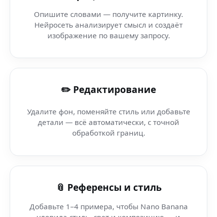
AI Anime Инструменты — Telegram Mini App — нейрос
Опишите словами — получите картинку.
Нейросеть анализирует смысл и создаёт
Telegram Фото Генератор (зеркальный фотоаппарат) 
изображение по вашему запросу.
AI Art Lab — Artsmart AI — мгновенно и бесплатно чер
✏️ Редактирование
Parallax эффект — Ideogram AI — самый удобный AI-ре
Удалите фон, поменяйте стиль или добавьте
AI стилизация изображений — Ideogram AI — генера
детали — всё автоматически, с точной
обработкой границ.
AI фото генератор — Ideogram AI — безопасный и ста
AI Face Maker — Ideogram AI — как заменить Photosh
📎 Референсы и стиль
Добавьте 1–4 примера, чтобы Nano Banana
уловила стиль, свет и композицию — и