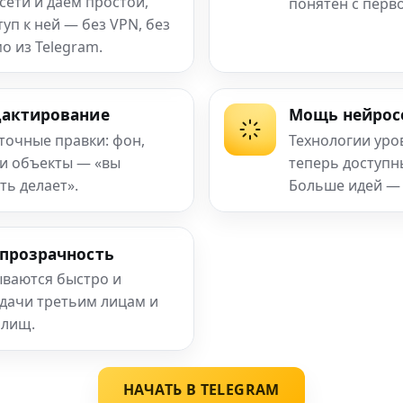
сети и даём простой,
понятен с перв
п к ней — без VPN, без
о из Telegram.
дактирование
Мощь нейрос
 точные правки: фон,
Технологии уро
 и объекты — «вы
теперь доступ
ть делает».
Больше идей —
 прозрачность
ваются быстро и
едачи третьим лицам и
илищ.
НАЧАТЬ В TELEGRAM