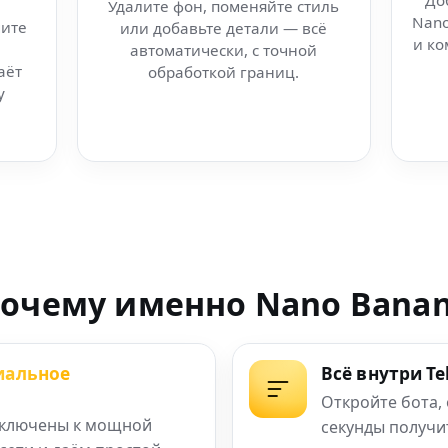
До
Удалите фон, поменяйте стиль
Nano
ите
или добавьте детали — всё
трации и водяных
и ко
автоматически, с точной
аёт
обработкой границ.
ana прямо сейчас
у
ция изображений
сети
nana AI
очему именно Nano Bana
ендингов и воронок
иальное
Всё внутри T
етей
Откройте бота,
ключены к мощной
секунды получи