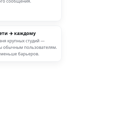
ого сообщения.
ети → каждому
вня крупных студий —
ны обычным пользователям.
 меньше барьеров.