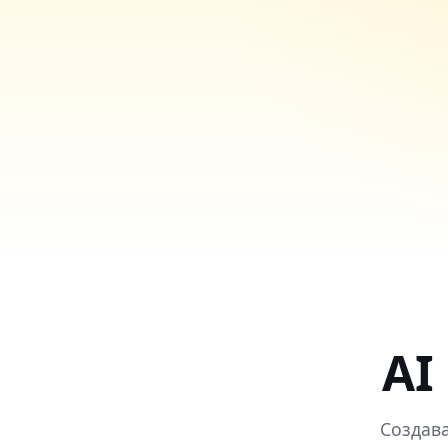
AI
Создава