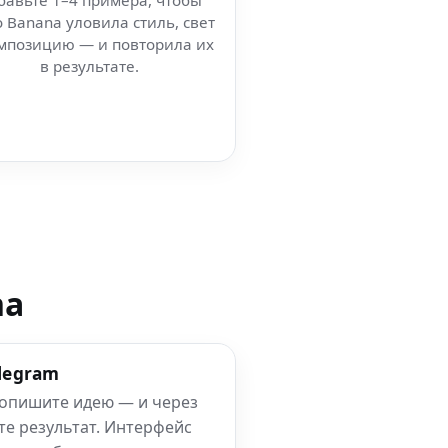
бавьте 1–4 примера, чтобы
 Banana уловила стиль, свет
мпозицию — и повторила их
в результате.
na
elegram
 опишите идею — и через
те результат. Интерфейс