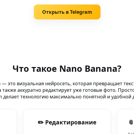
Открыть в Telegram
ы для AI
Что такое Nano Banana?
 — это визуальная нейросеть, которая превращает текс
 также аккуратно редактирует уже готовые фото. Прост
и создавай
m делает технологию максимально понятной и удобной д
генерации
✏️ Редактирование

 в Telegram