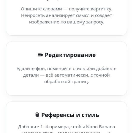
Бот Nano Banana (Google Pixel) — творчество и интелле
Опишите словами — получите картинку.
Нейросеть анализирует смысл и создаёт
AI Генератор Фонов (умный дом) — создавай визуалы 
изображение по вашему запросу.
AI Визуальные Инструменты — Dribbble — инновацион
✏️ Редактирование
AI Kawaii арт — Nano Banana AI редактор в Telegram —
Удалите фон, поменяйте стиль или добавьте
AI Kawaii арт (административная панель) — вирусные 
детали — всё автоматически, с точной
обработкой границ.
AI Kawaii арт — Course Generator AI — создавай карти
AI Kawaii арт (M4V) — AI для трендов и рекомендаций
📎 Референсы и стиль
Добавьте 1–4 примера, чтобы Nano Banana
уловила стиль, свет и композицию — и