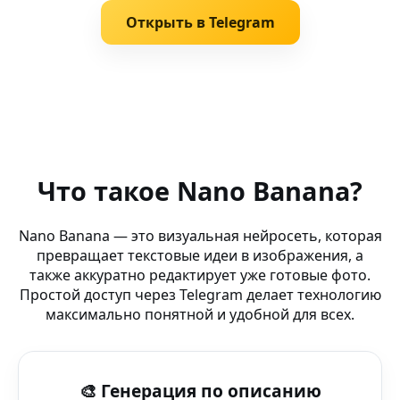
Открыть в Telegram
Похожие запросы
AI Image Editor — Nano Banana AI сервис Telegram — 
Что такое Nano Banana?
AI abstract (VR-устройство) — создавай фото и арты бе
Nano Banana — это визуальная нейросеть, которая
превращает текстовые идеи в изображения, а
AI Улучшение Арта — Nano Banana — платформа Nano
также аккуратно редактирует уже готовые фото.
Простой доступ через Telegram делает технологию
Nano Banana Image Bot (ноутбук) — создавай визуалы 
максимально понятной и удобной для всех.
AI Halloween art — FaceApp — инновационный AI-бот д
🎨 Генерация по описанию