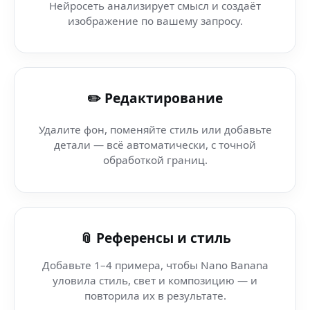
Нейросеть анализирует смысл и создаёт
Нейросеть Улучшение Фото (Nokia) — умная нейросет
изображение по вашему запросу.
AI улучшение фото (фоторедактор) — создавай фото и
✏️ Редактирование
AI hi-tech (мультиязычный) — AI-редактор изображен
Удалите фон, поменяйте стиль или добавьте
AI hi-tech (Windows Server) — лучший сервис для AI хай
детали — всё автоматически, с точной
обработкой границ.
AI hi-tech (LinkedIn) — централизованный AI для фото 
AI hi-tech (на нескольких устройствах) — AI, который д
📎 Референсы и стиль
Добавьте 1–4 примера, чтобы Nano Banana
уловила стиль, свет и композицию — и
повторила их в результате.