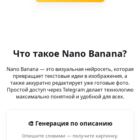
Похожие запросы
AI fireworks (Яндекс.Браузер) — редактируй и создавай
Что такое Nano Banana?
AI VR визуалы — Figma — Nano Banana AI: визуалы буд
Nano Banana — это визуальная нейросеть, которая
превращает текстовые идеи в изображения, а
AI реализм (Telegram-группа) — умная нейросеть для AI
также аккуратно редактирует уже готовые фото.
Простой доступ через Telegram делает технологию
AI Магия Фото (iPad) — AI-платформа для творчества в
максимально понятной и удобной для всех.
AI light art — ВКонтакте — генерация артов и фото он
🎨 Генерация по описанию
AI hi-tech — Kompas AI — генерация артов и фото онл
Опишите словами — получите картинку.