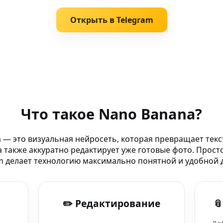
Открыть в Telegram
через AI-бот Nano
Что такое Nano Banana?
ana онлайн
 — это визуальная нейросеть, которая превращает текс
 также аккуратно редактирует уже готовые фото. Прост
вастополь
m делает технологию максимально понятной и удобной д
ображений
✏️ Редактирование

 через MagicEdit