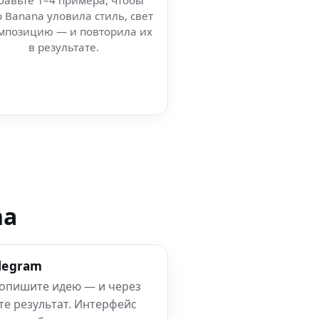
бавьте 1–4 примера, чтобы
 Banana уловила стиль, свет
мпозицию — и повторила их
в результате.
na
elegram
 опишите идею — и через
те результат. Интерфейс