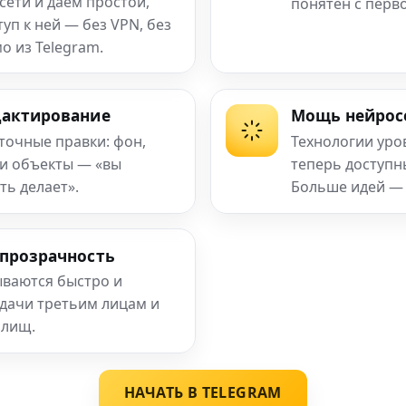
сети и даём простой,
понятен с перв
п к ней — без VPN, без
о из Telegram.
дактирование
Мощь нейрос
 точные правки: фон,
Технологии уро
 и объекты — «вы
теперь доступ
ть делает».
Больше идей —
 прозрачность
ваются быстро и
едачи третьим лицам и
илищ.
НАЧАТЬ В TELEGRAM