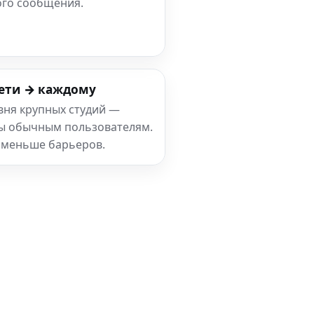
ого сообщения.
ети → каждому
вня крупных студий —
ны обычным пользователям.
 меньше барьеров.