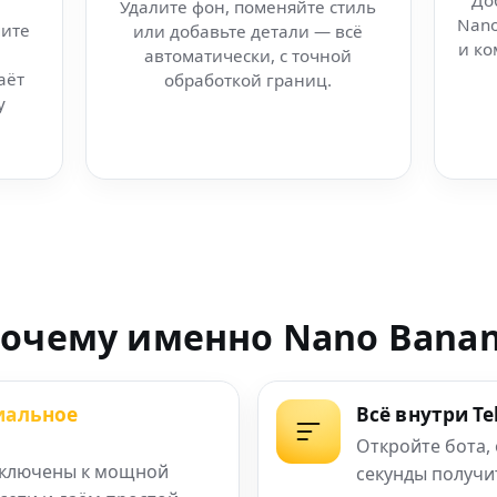
До
Удалите фон, поменяйте стиль
Nano
ите
или добавьте детали — всё
бражений в Азия
и ко
автоматически, с точной
аёт
обработкой границ.
вого поколения
у
ду
ционный AI-бот
графичные видео с AI
очему именно Nano Bana
 сгенерируй
иальное
Всё внутри T
ые фото через AI-бота
Откройте бота,
ключены к мощной
секунды получи