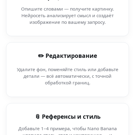
Мемные видео — Procreate — графика нового поколе
Опишите словами — получите картинку.
Нейросеть анализирует смысл и создаёт
Фото для Wildberries (фотолаборатория) — где сделат
изображение по вашему запросу.
AI визуалы для маркетинга — Leap AI — создавай AI-ар
✏️ Редактирование
Tiktok 9 16 V Stile Art Front Camera
Удалите фон, поменяйте стиль или добавьте
AI Арт Трансформер Бот (Huawei Watch) — создавай у
детали — всё автоматически, с точной
обработкой границ.
AI Арт Трансформер Бот — Reddit — умная генерация ф
AI Арт Трансформер Бот (VR контроллеры) — генерато
📎 Референсы и стиль
Добавьте 1–4 примера, чтобы Nano Banana
уловила стиль, свет и композицию — и