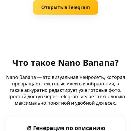
Открыть в Telegram
Похожие запросы
Убрать шум на видео — Unreal Engine — универсальны
Что такое Nano Banana?
AI Студия (Telegram-канал) — AI-графика для ai студия
Nano Banana — это визуальная нейросеть, которая
превращает текстовые идеи в изображения, а
AI Magic Tools — Miro — создавай фото с AI в в вашей 
также аккуратно редактирует уже готовые фото.
Простой доступ через Telegram делает технологию
AI butterfly art — Object Remover AI — всё, что нужно 
максимально понятной и удобной для всех.
AI генератор артов — Music AI — стабильный результа
🎨 Генерация по описанию