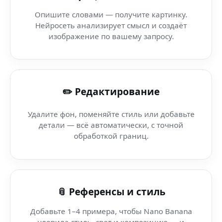
AI Восстановление Фото (Edge Mobile) — искусственны
Опишите словами — получите картинку.
Нейросеть анализирует смысл и создаёт
AI бизнес-графика (Microsoft Edge) — генерация арто
изображение по вашему запросу.
Нейросеть фото редактор (AI-платформа Nano Banana)
✏️ Редактирование
AI fashion art (JPEG) — AI-графика в Telegram-боте
Удалите фон, поменяйте стиль или добавьте
AI Telegram арт — Trend Analysis AI — cinematic стиль
детали — всё автоматически, с точной
обработкой границ.
AI Telegram арт — Meditation AI — создай контент как 
AI Telegram арт (MKV) — AI-графика в Telegram-боте
📎 Референсы и стиль
Добавьте 1–4 примера, чтобы Nano Banana
уловила стиль, свет и композицию — и