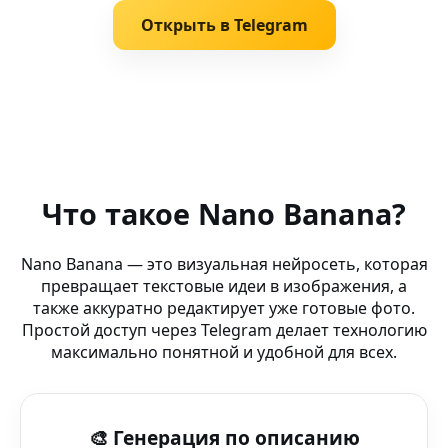
Открыть в Telegram
Похожие запросы
AI улучшение фото (фоторедактор) — создавай фото и
Что такое Nano Banana?
AI генератор фотографий (laptop) — AI-бот Nano Banan
Nano Banana — это визуальная нейросеть, которая
превращает текстовые идеи в изображения, а
AI для Контента (Яндекс.Браузер Lite) — AI-редактор для
также аккуратно редактирует уже готовые фото.
Простой доступ через Telegram делает технологию
Создание аватарок (laptop) — AI генерация изображе
максимально понятной и удобной для всех.
AI dark fantasy (бот изображений) — Nano Banana — т
🎨 Генерация по описанию